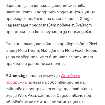
вариант за начинаещи, защото улеснява
настройката и поддържа модерни функции за
проследяване. Ръчната инсталация и Google
Tag Manager предоставят повече гъвкавост
при по-сложни конфигурации за проследяване.
След инсталацията винаги проверявайте Pixel-
а чрез Meta Events Manager или Meta Pixel Helper,
за да се уверите, че събитията се отчитат
правилно и данните са точни.
В
Jump.bg
нашата услуга за
WordPress
поддръжка
помага на собствениците на
сайтове да поддържат сигурни, стабилни и
бързи WordPress сайтове. Съдействаме при
обновяване на плъгини, оптимизация на