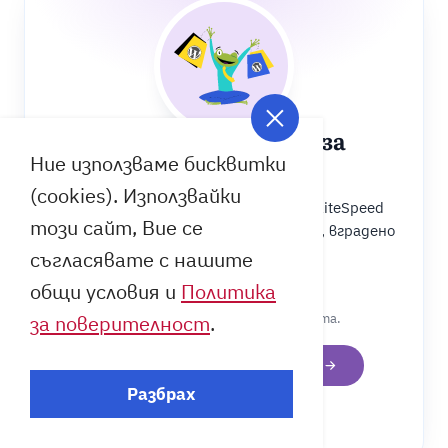
Хостинг, създаден за
Ние използваме бисквитки
WordPress
(cookies). Използвайки
Управляван WordPress хостинг на LiteSpeed
този сайт, Вие се
сървъри с автоматични обновления, вградено
кеширане и защита.
съгласявате с нашите
общи условия и
Политика
Оценка
4.8
от 5.0 при 1,488 ревюта.
за поверителност
.
ВИЖТЕ WORDPRESS ХОСТИНГА
Разбрах