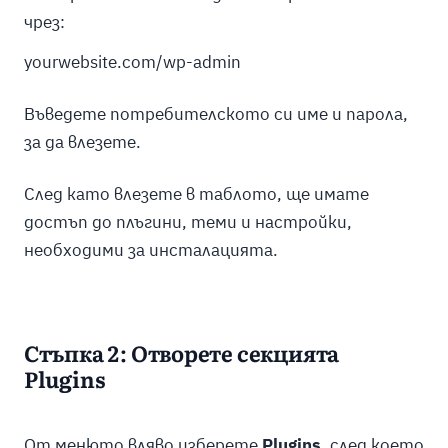
чрез:
yourwebsite.com/wp-admin
Въведете потребителското си име и парола,
за да влезете.
След като влезете в таблото, ще имате
достъп до плъгини, теми и настройки,
необходими за инсталацията.
Стъпка 2: Отворете секцията
Plugins
От менюто вляво изберете
Plugins
, след което