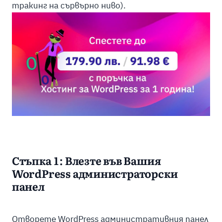
тракинг на сървърно ниво).
Стъпка 1: Влезте във Вашия
WordPress администраторски
панел
Отворете WordPress административния панел