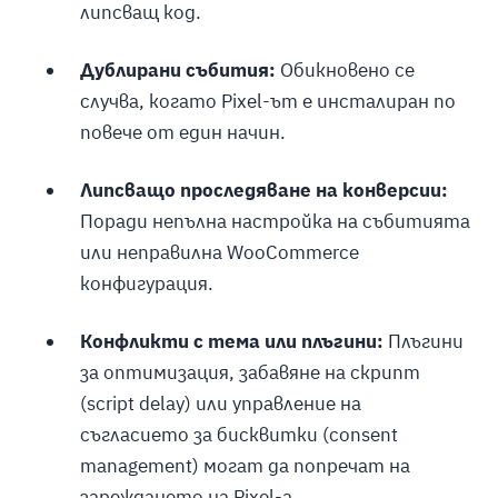
липсващ код.
Дублирани събития:
Обикновено се
случва, когато Pixel-ът е инсталиран по
повече от един начин.
Липсващо проследяване на конверсии:
Поради непълна настройка на събитията
или неправилна WooCommerce
конфигурация.
Конфликти с тема или плъгини:
Плъгини
за оптимизация, забавяне на скрипт
(script delay) или управление на
съгласието за бисквитки (consent
management) могат да попречат на
зареждането на Pixel-а.