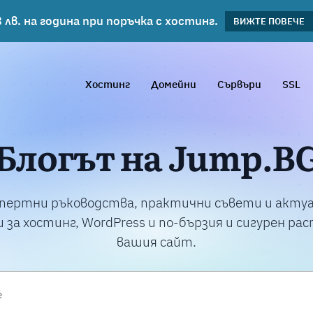
 лв. на година при поръчка с хостинг.
планове!
ВИЖΤΕ ПОВЕЧЕ
ВИЖТЕ ПОВЕЧЕ
Хостинг
Домейни
Сървъри
SSL
Блогът на Jump.B
пертни ръководства, практични съвети и акту
 за хостинг, WordPress и по-бързия и сигурен ра
вашия сайт.