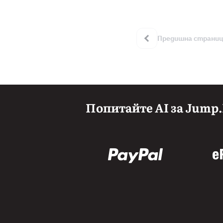
и по-модерно изграждане на сайтове
В тази статия ще разгледаме най-
важните новости в ...
Предишна страни
Попитайте AI за Jump