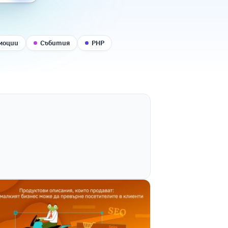
моции
Събития
PHP