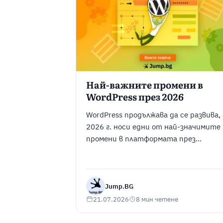
компресирате всеки файл ръчно,
можете да автоматизирате процес
с подходящ WordPress плъгин, без да
правите ...
Най-важните промени в
WordPress през 2026
WordPress продължава да се развива, 
2026 г. носи едни от най-значимите
промени в платформата през
последните години, които правят
създаването, управлението и
оптимизацията на уебсайтове по-
лесни. Някои от промените
Jump.BG
подобряват удобството при работа,
21.07.2026
8 мин четене
други помагат за по-добра
производителност, повече гъвкавос