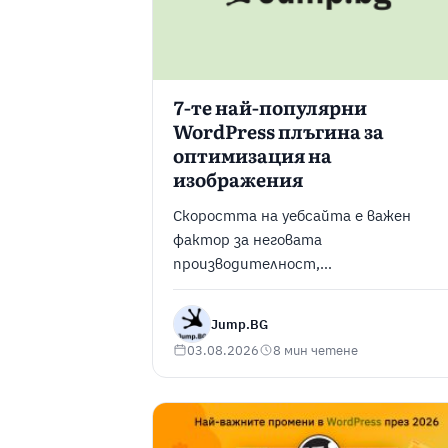
7-те най-популярни
WordPress плъгина за
оптимизация на
изображения
Скоростта на уебсайта е важен
фактор за неговата
производителност,
потребителското изживяване и
оптимизацията за търсачки (SEO).
Jump.BG
Тъй като изображенията често са
03.08.2026
8 мин четене
сред най-големите файлове в една
страница, те могат значително да
забавят зареждането ѝ, ако не са
оптимизирани. Вместо да