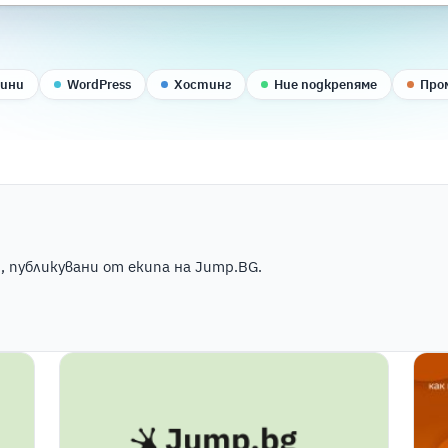
вини
WordPress
Хостинг
Ние подкрепяме
Про
 публикувани от екипа на Jump.BG.