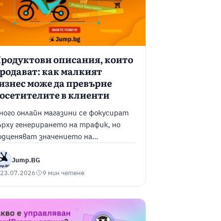
родуктови описания, които
родават: как малкият
изнес може да превърне
осетителите в клиенти
ного онлайн магазини се фокусират
ърху генерирането на трафик, но
одценяват значението на
родуктовите описания.
фективните продуктови описания
Jump.BG
омагат на потребителите да
23.07.2026
9 мин четене
азберат стойността на даден
родукт, изграждат доверие и
лесняват вземането на информирано
ешение за покупка. В това