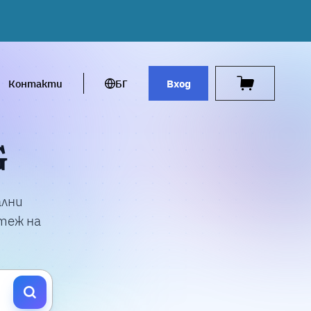
Контакти
БГ
Вход
G
ални
стеж на