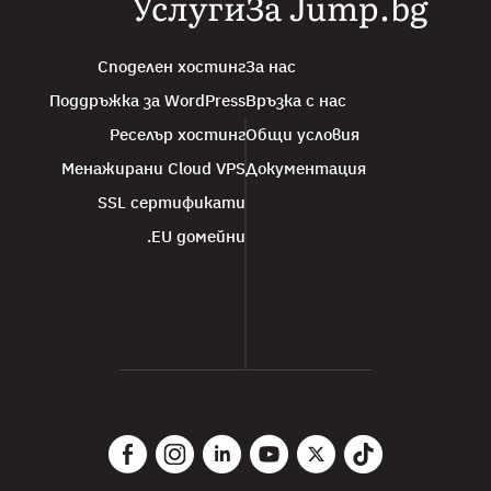
Услуги
За Jump.bg
Споделен хостинг
За нас
Поддръжка за WordPress
Връзка с нас
Реселър хостинг
Общи условия
Менажирани Cloud VPS
Документация
SSL сертификати
.EU домейни