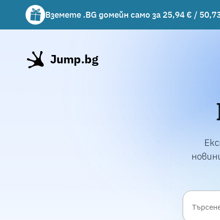
Вземете .BG домейн само за 25,94 € / 50,73
Вземете подарък чаша с избрани хостинг 
Jump.bg
Екс
новини