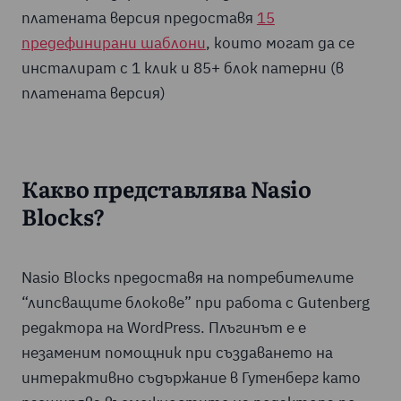
платената версия предоставя
15
предефинирани шаблони
, които могат да се
инсталират с 1 клик и 85+ блок патерни (в
платената версия)
Какво представлява Nasio
Blocks?
Nasio Blocks предоставя на потребителите
“липсващите блокове” при работа с Gutenberg
редактора на WordPress. Плъгинът е е
незаменим помощник при създаването на
интерактивно съдържание в Гутенберг като