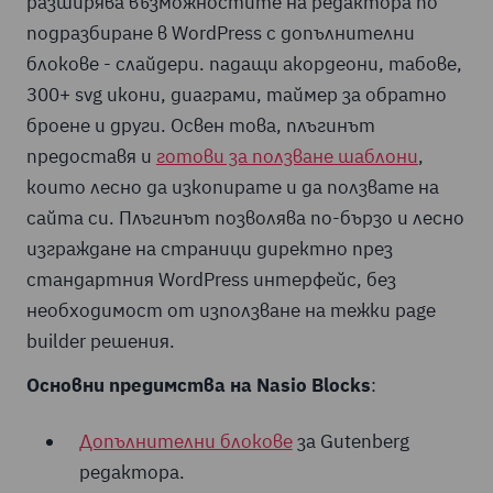
разширява възможностите на редактора по
подразбиране в WordPress с допълнителни
блокове - слайдери. падащи акордеони, табове,
300+ svg икони, диаграми, таймер за обратно
броене и други. Освен това, плъгинът
предоставя и
готови за ползване шаблони
,
които лесно да изкопирате и да ползвате на
сайта си. Плъгинът позволява по-бързо и лесно
изграждане на страници директно през
стандартния WordPress интерфейс, без
необходимост от използване на тежки page
builder решения.
Основни предимства на Nasio Blocks
:
Допълнителни блокове
за Gutenberg
редактора.