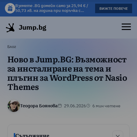
Вземете .BG домейн само за 25,94 € /
Вземете подарък чаша с избрани
ВИЖТЕ ПОВЕЧЕ
ВИЖΤΕ ПОВЕЧЕ
50,73 лв. на година при поръчка с
хостинг планове!
хостинг.
Jump.bg
Блог
Ново в Jump.BG: Възможност
за инсталиране на темa и
плъгин за WordPress от Nasio
Themes
Теодора Боянова
29.06.2026
6 мин четене
Съдържание