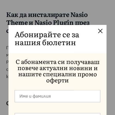
Как да инсталирате Nasio
Theme и Nasio Plugin през
cPanel?
Абонирайте се за
нашия бюлетин
При вече налична хостинг услуга в Jump.BG,
можете да инсталирате Nasio Theme и Nasio
Plugin още при създаването на нов WordPress
С абонамента си получаваш
повече актуални новини и
сайт, без да изтегляте файлове и без ръчно
нашите специални промо
качване.
оферти
Стъпка 1: Влезте в cPanel