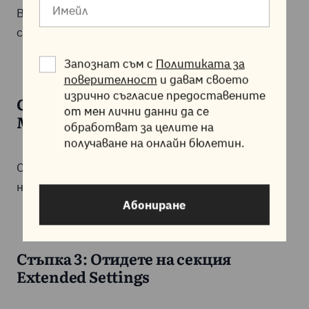
Влезте в своя хостинг акаунт и отворете
cPanel.
Запознат съм с
Политиката за
поверителност
и давам своето
изрично съгласие предоставените
Стъпка 2: Отворете WordPress
от мен лични данни да се
Manager by Softaculous
обработват за целите на
получаване на онлайн бюлетин.
Отворете WordPress Manager by Softaculous и
натиснете бутона
Install
.
Абониране
Стъпка 3: Отидете на секция
Extended Settings