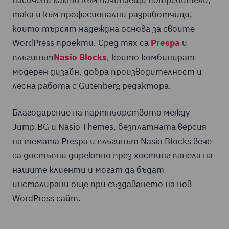
така и към професионални разработчици,
които търсят надеждна основа за своите
WordPress проекти. Сред тях са
Prespa
и
плъгинът
Nasio Blocks
, които комбинират
модерен дизайн, добра производителност и
лесна работа с Gutenberg редактора.
Благодарение на партньорството между
Jump.BG и Nasio Themes, безплатната версия
на темата Prespa и плъгинът Nasio Blocks вече
са достъпни директно през хостинг панела на
нашите клиенти и могат да бъдат
инсталирани още при създаването на нов
WordPress сайт.