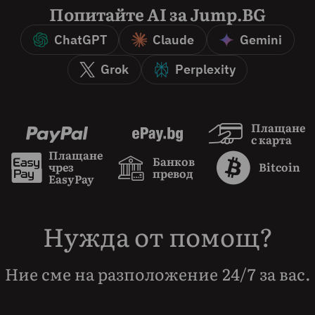
Попитайте AI за Jump.BG
ChatGPT
Claude
Gemini
Grok
Perplexity
Плащане
с карта
Плащане
Банков
чрез
Bitcoin
превод
EasyPay
Нужда от помощ?
Ние сме на разположение 24/7 за вас.