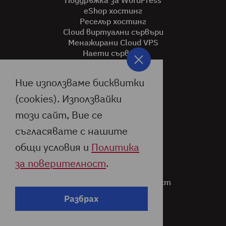
Поддръжка за WordPress
eShop хостинг
Реселър хостинг
Cloud виртуални сървъри
Менажирани Cloud VPS
Наети сървъри
SSL сертификати
.BG домейни
Ние използваме бисквитки
.EU домейни
LiteSpeed сървър
(cookies). Използвайки
За Jump.bg
този сайт, Вие се
За нас
съгласявате с нашите
Нашият блог
общи условия и
Политика
Връзка с нас
Партньорска програма
за поверителност
.
Общи условия
Политика за поверителност
Документация
Разбрах
Помощ