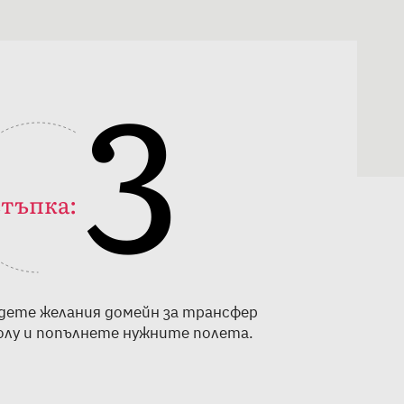
3
тъпка:
дете желания домейн за трансфер
олу и попълнете нужните полета.