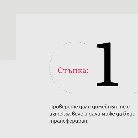
1
Стъпка:
Проверете дали домейнът не е
изтекъл вече и дали може да бъде
трансфериран.