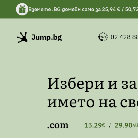
Вземете .BG домейн само за 25,94 € / 50,73
Вземете подарък чаша с избрани хостинг 
Jump.bg
02 428 8
Избери и з
името на св
.com
15.29
29.90
€
лв
/