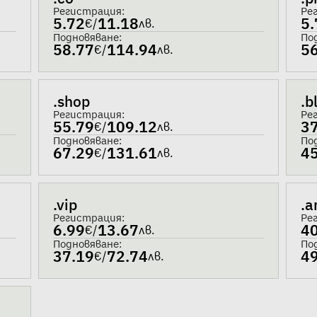
Регистрация:
Ре
5.72
11.18
5.
€
/
лв.
Подновяване:
По
58.77
114.94
5
€
/
лв.
.shop
.b
Регистрация:
Ре
55.79
109.12
3
€
/
лв.
Подновяване:
По
67.29
131.61
4
€
/
лв.
.vip
.a
Регистрация:
Ре
6.99
13.67
4
€
/
лв.
Подновяване:
По
37.19
72.74
4
€
/
лв.