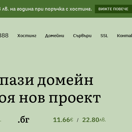
 лв. на година при поръчка с хостинг.
планове!
ВИЖΤΕ ПОВЕЧЕ
ВИЖТЕ ПОВЕЧЕ
888
Хостинг
Домейни
Сървъри
SSL
Конта
апази домейн
оя нов проект
.бг
11.66
22.80
.
€
лв.
/