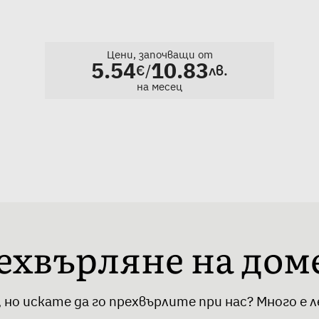
Цени, започващи от
5.54
10.83
/
€
лв.
на месец
ехвърляне на дом
 но искате да го прехвърлите при нас? Много е