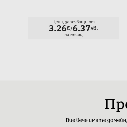
Цени, започващи от
3.26
6.37
/
€
лв.
на месец
Пр
Вие вече имате домейн,