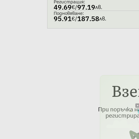
Регистрация:
49.69
97.19
€
/
лв.
Подновяване:
95.91
187.58
€
/
лв.
Взе
При поръчка н
регистрират