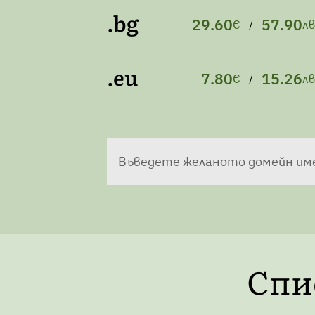
.bg
29.60
57.90
€
лв
/
.eu
7.80
15.26
€
лв
/
Въведете желаното домейн име
Спи