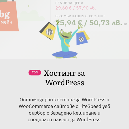
РЕДОВНА ЦЕНА
29,60 € / 57,90 лв.
Български
English
В КОМБИНАЦИЯ С ХОСТИНГ
25,94 € / 50,73 лв.
на
Вижте повече
Хостинг за
ТОП
WordPress
Оптимизиран хостинг за WordPress и
WooCommerce сайтове с LiteSpeed уеб
сървър с вградено кеширане и
специален плъгин за WordPress.