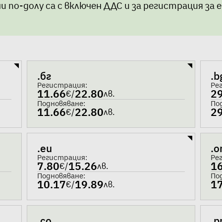
и по-долу са с включен ДДС и за регистрация за 
.бг
.b
Регистрация:
Ре
11.66
22.80
2
€
/
лв.
Подновяване:
По
11.66
22.80
2
€
/
лв.
.eu
.o
Регистрация:
Ре
7.80
15.26
1
€
/
лв.
Подновяване:
По
10.17
19.89
1
€
/
лв.
.co
.p