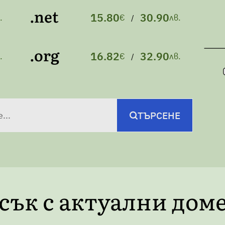
.net
15.80
30.90
.
€
лв.
/
.org
16.82
32.90
.
€
лв.
/
...
ТЪРСЕНЕ
сък с актуални дом