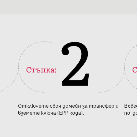
2
Стъпка:
С
Отключете своя домейн за трансфер и
Въве
вземете ключа (EPP кода).
по-д