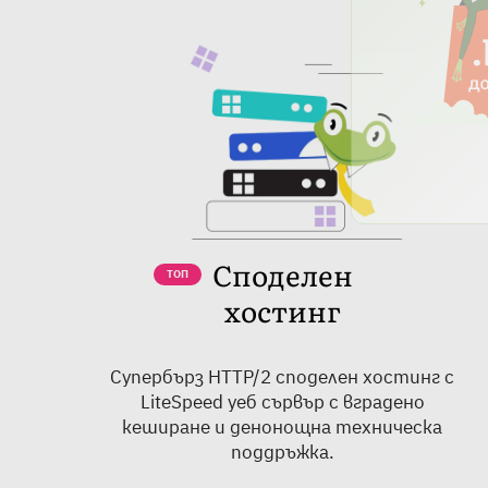
Споделен
ТОП
хостинг
Супербърз HTTP/2 споделен хостинг с
LiteSpeed уеб сървър с вградено
кеширане и денонощна техническа
поддръжка.