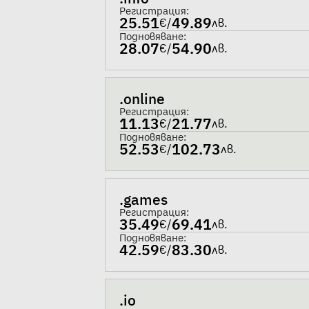
Регистрация:
25.51
49.89
€
/
лв.
Подновяване:
28.07
54.90
€
/
лв.
.online
Регистрация:
11.13
21.77
€
/
лв.
Подновяване:
52.53
102.73
€
/
лв.
.games
Регистрация:
35.49
69.41
€
/
лв.
Подновяване:
42.59
83.30
€
/
лв.
.io