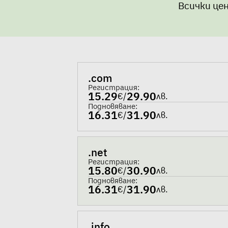
Всички цен
.com
Регистрация:
15.29
29.90
€
/
лв.
Подновяване:
16.31
31.90
€
/
лв.
.net
Регистрация:
15.80
30.90
€
/
лв.
Подновяване:
16.31
31.90
€
/
лв.
.info