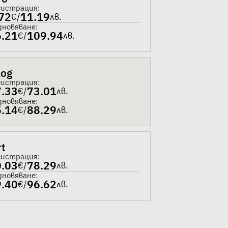
гистрация:
72
11.19
€
/
лв.
дновяване:
6.21
109.94
€
/
лв.
log
гистрация:
7.33
73.01
€
/
лв.
дновяване:
5.14
88.29
€
/
лв.
rt
гистрация:
0.03
78.29
€
/
лв.
дновяване:
9.40
96.62
€
/
лв.