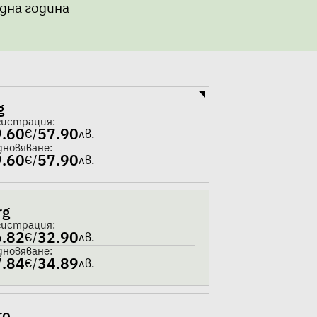
една година
g
гистрация:
9.60
57.90
€
/
лв.
дновяване:
9.60
57.90
€
/
лв.
rg
гистрация:
6.82
32.90
€
/
лв.
дновяване:
7.84
34.89
€
/
лв.
ro