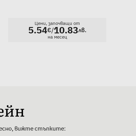
Цени, започващи от
5.54
10.83
/
€
лв.
на месец
ейн
 лесно, вижте стъпките: