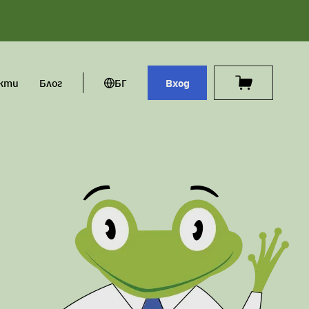
кти
Блог
БГ
Вход