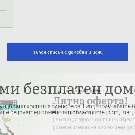
Пълен списък с домейни и цени
ми безплатен до
Промоция с хостинг
Лятна оферта!
а избрани хостинг планове за 1 год. получавате
Регистрирайте или трансферир
е безплатен домейн от областите .com, .net, .e
домейн заедно с хостинг и взем
домейн името на промо цена за 1