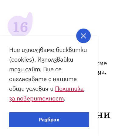
Друго?
Ние използваме бисквитки
(cookies). Използвайки
За всичко останало, което не сме
този сайт, Вие се
описали по-горе, но имате нужда,
съгласявате с нашите
свържете се с нас.
общи условия и
Политика
за поверителност
.
Често задавани
Разбрах
въпроси