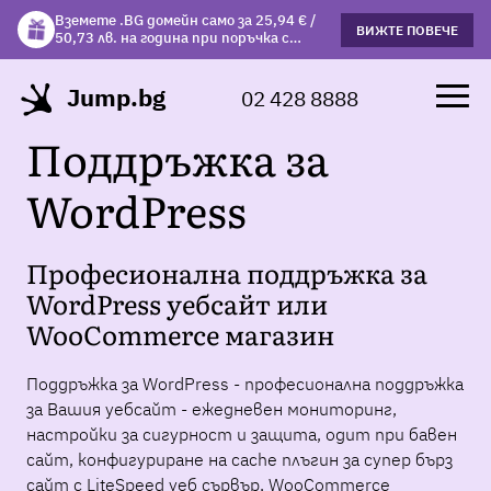
Вземете .BG домейн само за 25,94 € /
Вземете подарък чаша с избрани
ВИЖТЕ ПОВЕЧЕ
ВИЖΤΕ ПОВЕЧЕ
50,73 лв. на година при поръчка с
хостинг планове!
хостинг.
Jump.bg
02 428 8888
Поддръжка за
WordPress
Професионална поддръжка за
WordPress уебсайт или
WooCommerce магазин
Поддръжка за WordPress - професионална поддръжка
за Вашия уебсайт - ежедневен мониторинг,
настройки за сигурност и защита, одит при бавен
сайт, конфигуриране на cache плъгин за супер бърз
сайт с LiteSpeed уеб сървър, WooCommerce