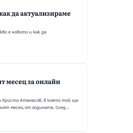
и как да актуализираме
кво е новото и как да
т месец за онлайн
а Христо Атанасов, в която той ще
бият месец от годината. След
рите си за подаръци, за партита и
зко намалява. Това е една теория