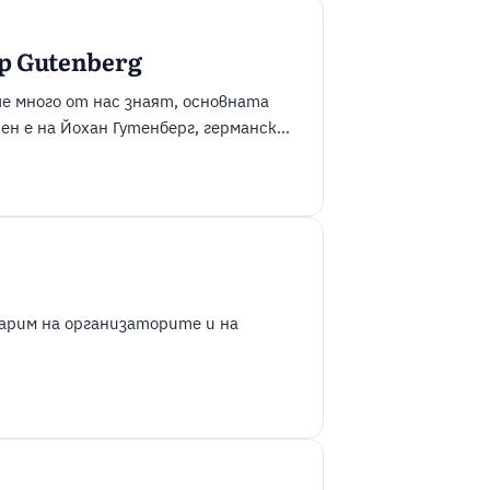
ор Gutenberg
че много от нас знаят, основната
ен е на Йохан Гутенберг, германски
чатането. В днешната статия ще
ordPress 5.0 Защо се променя
дарим на организаторите и на