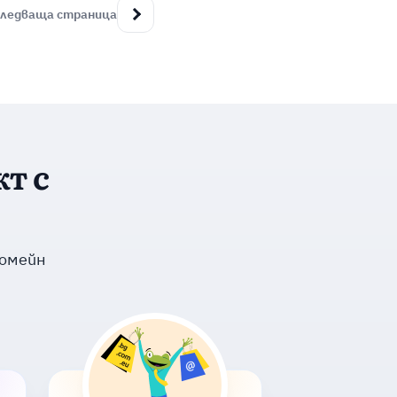
ледваща страница
т с
домейн