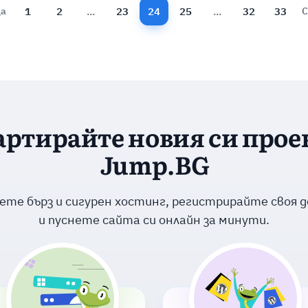
1
2
...
23
24
25
...
32
33
ца
С
артирайте новия си проек
Jump.BG
ете бърз и сигурен хостинг, регистрирайте своя 
и пуснете сайта си онлайн за минути.