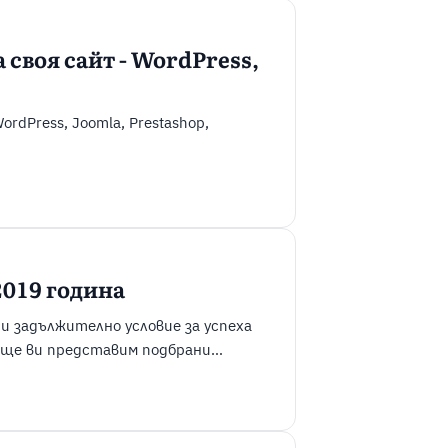
 своя сайт - WordPress,
rdPress, Joomla, Prestashop,
2019 година
 задължително условие за успеха
л ще ви представим подбрани
да стартирате успешно проекта си.
 Всяка WordPress тема е съвкупност