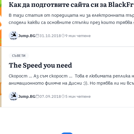
Как да подготвите сайта си за BlackFr
В тази статия от поредицата ни за електронната тър
сподели какви са основните стъпки през които трябва 
магазина си за предстоящите Black Friday и коледни пр
Jump.BG
31.10.2018
9 мин четене
не знаеш къде отиваш, винаги отиваш другаде”. Това е
...
СЪВЕТИ
The Speed you need
Скорост … Аз съм скорост … Това е любимата реплика н
анимационното филмче на Дисни :)). Но трябва ли ни в
трябва и за какво ни е тя? В тази статия очевидно ще 
Jump.BG
07.09.2018
5 мин четене
скоростта може да има най-различни проявления в нашия