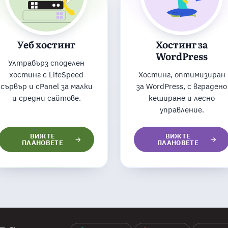
Уеб хостинг
Хостинг за
WordPress
Ултрабърз споделен
хостинг с LiteSpeed
Хостинг, оптимизиран
сървър и cPanel за малки
за WordPress, с вградено
и средни сайтове.
кеширане и лесно
управление.
ВИЖТЕ
ВИЖТЕ
ПЛАНОВЕТЕ
ПЛАНОВЕТЕ