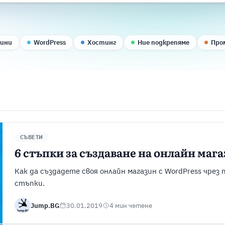
вини
WordPress
Хостинг
Ние подкрепяме
Про
СЪВЕТИ
6 стъпки за създаване на онлайн маг
Как да създадете своя онлайн магазин с WordPress чрез
стъпки.
Jump.BG
30.01.2019
4 мин четене