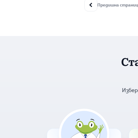
Предишна страни
Ст
Избер