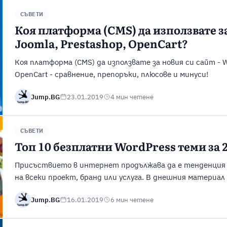
СЪВЕТИ
Коя платформа (CMS) да използвате за
Joomla, Prestashop, OpenCart?
Коя платформа (CMS) да използвате за новия си сайт - Wo
OpenCart - сравнение, препоръки, плюсове и минуси!
Jump.BG
23.01.2019
4 мин четене
СЪВЕТИ
Топ 10 безплатни WordPress теми за 
Присъствието в интернет продължава да е тенденция и
на всеки проект, бранд или услуга. В днешния материа
безплатни теми за WordPress за тази година, с които 
Jump.BG
16.01.2019
6 мин четене
Как да изберете най-подходящата тема за вашия сайт?
от файлове, които ...