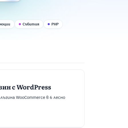
моции
Събития
PHP
азин с WordPress
 плъгина WooCommerce в 6 лесно