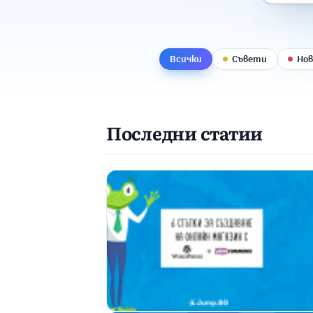
Всички
Съвети
Но
Последни статии