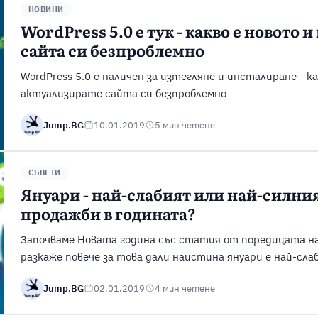
НОВИНИ
WordPress 5.0 е тук - какво е новото 
сайта си безпроблемно
WordPress 5.0 е наличен за изтегляне и инсталиране - ка
актуализирате сайта си безпроблемно
Jump.BG
10.01.2019
5 мин четене
СЪВЕТИ
Януари - най-слабият или най-силния
продажби в годината?
Започваме Новата година със статия от поредицата н
разкаже повече за това дали наистина януари е най-сла
Коледните празници обикновено всички са похарчили па
Jump.BG
02.01.2019
4 мин четене
празненства, и потреблението през януари най-често ря
на голяма част ...