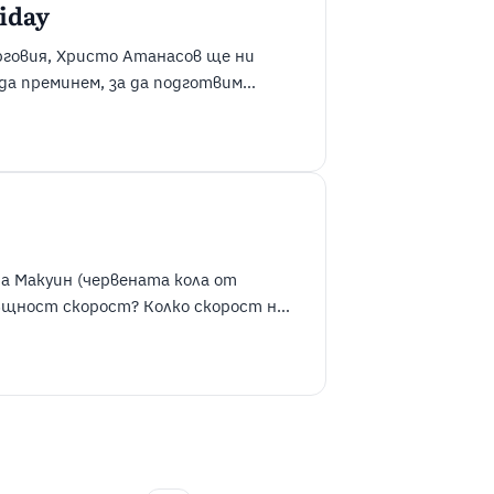
iday
говия, Христо Атанасов ще ни
да преминем, за да подготвим
омоции. 1. Поставете цели “Когато
 още една от култовите реплики на
а Макуин (червената кола от
същност скорост? Колко скорост ни
си говорим за скоростта. Но
 ...