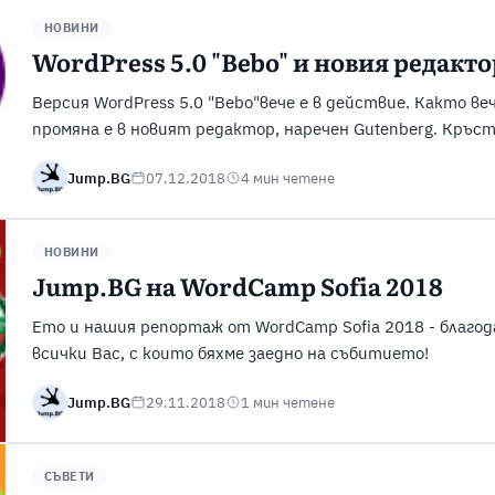
НОВИНИ
WordPress 5.0 "Bebo" и новия редакт
Версия WordPress 5.0 "Bebo"вече е в действие. Както ве
промяна е в новият редактор, наречен Gutenberg. Кръст
златар, който поставя началото на революцията в пе
Jump.BG
07.12.2018
4 мин четене
разкажем кога и как плавно да направите прехода към W
редактора? Целта, ...
НОВИНИ
Jump.BG на WordCamp Sofia 2018
Ето и нашия репортаж от WordCamp Sofia 2018 - благо
всички Вас, с които бяхме заедно на събитието!
Jump.BG
29.11.2018
1 мин четене
СЪВЕТИ