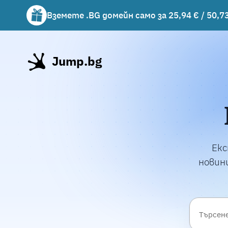
Вземете .BG домейн само за 25,94 € / 50,73
Вземете подарък чаша с избрани хостинг 
Jump.bg
Екс
новини