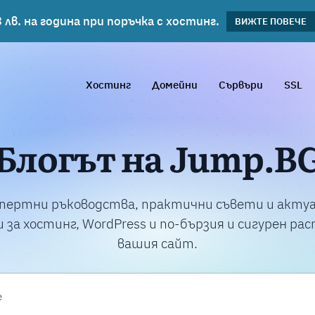
 лв. на година при поръчка с хостинг.
планове!
ВИЖΤΕ ПОВЕЧЕ
ВИЖТЕ ПОВЕЧЕ
Хостинг
Домейни
Сървъри
SSL
Блогът на Jump.B
пертни ръководства, практични съвети и акту
 за хостинг, WordPress и по-бързия и сигурен ра
вашия сайт.