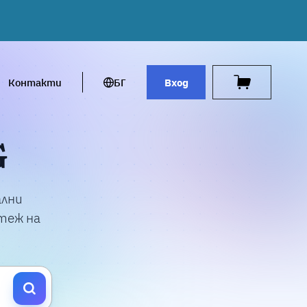
Контакти
БГ
Вход
G
ални
стеж на