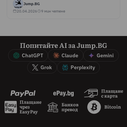
Jump.BG
20.04.2026
9 мин четене
Попитайте AI за Jump.BG
ChatGPT
Claude
Gemini
Grok
Perplexity
Плащане
с карта
Плащане
Банков
чрез
Bitcoin
превод
EasyPay