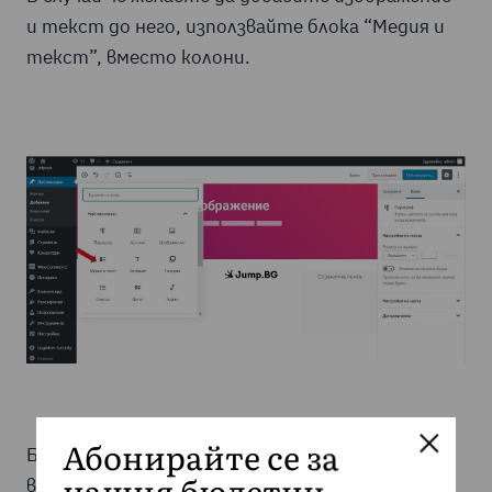
и текст до него, използвайте блока “Медия и
текст”, вместо колони.
Блоковият редактор в WordPress дава
Абонирайте се за
възможност да вградите разнообразно