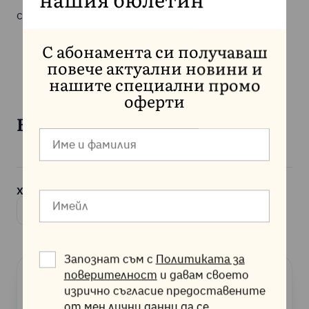
нашия бюлетин
съдържание във вашата публикация.
С абонамента си получаваш
повече актуални новини и
нашите специални промо
оферти
Бъдете уникални и креативни!
Хареса ли Ви статията? Споделете я:
Копирай линка
Запознат съм с
Политиката за
поверителност
и давам своето
изрично съгласие предоставените
от мен лични данни да се