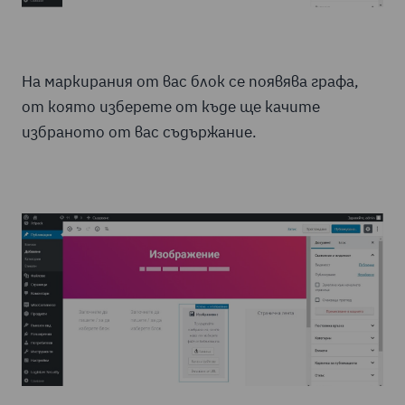
На маркирания от вас блок се появява графа,
от която изберете от къде ще качите
избраното от вас съдържание.