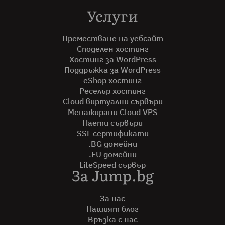
Услуги
Преместване на уебсайт
Споделен хостинг
Хостинг за WordPress
Поддръжка за WordPress
eShop хостинг
Реселър хостинг
Cloud виртуални сървъри
Менажирани Cloud VPS
Наети сървъри
SSL сертификати
.BG домейни
.EU домейни
LiteSpeed сървър
За Jump.bg
За нас
Нашият блог
Връзка с нас