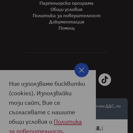
Партньорска програма
Общи условия
Политика за поверителност
Документация
Помощ
Ние използваме бисквитки
(cookies). Използвайки
този сайт, Вие се
Цените са обозначени в лева и евро, с включен ДДС, по
съгласявате с нашите
валутен курс:
общи условия и
Политика
🇪🇺
🇧🇬
ℹ️
1 € =
1,95583 лв.
за поверителност
.