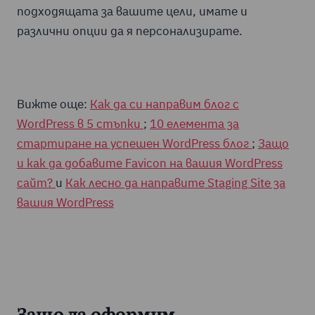
подходящата за вашите цели, имате и
различни опции да я персонализирате.
Вижте още:
Как да си направим блог с
WordPress в 5 стъпки
;
10 елемента за
стартиране на успешен WordPress блог
;
Защо
и как да добавите Favicon на вашия WordPress
сайт?
и
Как лесно да направите Staging Site за
вашия WordPress