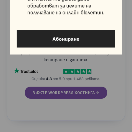
обработват за целите на
получаване на онлайн бюлетин.
Хостинг, създаден за
WordPress
Абониране
Управляван WordPress хостинг на LiteSpeed
сървъри с автоматични обновления, вградено
кеширане и защита.
Оценка
4.8
от 5.0 при 1,488 ревюта.
ВИЖТЕ WORDPRESS ХОСТИНГА