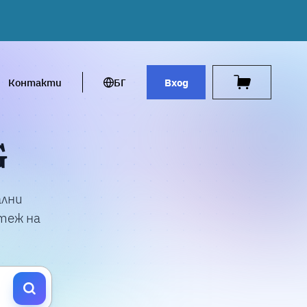
Контакти
БГ
Вход
G
ални
стеж на