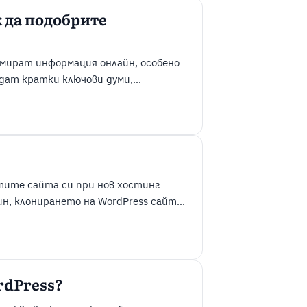
к да подобрите
амират информация онлайн, особено
дат кратки ключови думи,
 естествен и разговорен начин.
 ясни и точни отговори, съобразени
птимизацията за ...
тите сайта си при нов хостинг
ин, клонирането на WordPress сайт
 без да засягате неговата работеща
ка от технически проблеми,
да тествате ...
rdPress?