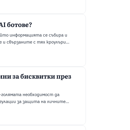
 WordPress помага за решаването на
организиране на ...
AI ботове?
ойто информацията се събира и
е и свързаните с тях кроулъри
и събират информация) се
а. Тези автоматизирани системи
вличат информация ...
ини за бисквитки през
о-голямата необходимост да
гулации за защита на личните
много сайтове разчитат на
ране на съдържанието и основни
га да постигнете този баланс, ...