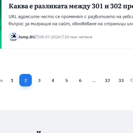
Каква е разликата между 301 и 302 п
URL адресите често се променят с развитието на уебс
въпрос за миграция на сайт, обновяване на страници и
В такива случаи пренасочванията (или редиректи от анг
Jump.BG
08.07.2026
10 мин четене
потребителите и търсачките да достигнат до правил
на неработещи връзки. Важно е обаче да знаете, че ...
1
2
3
4
5
6
...
32
33
ца
С