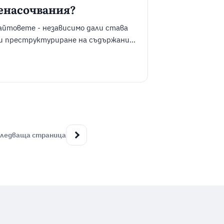
ренасочвания?
айтовете - независимо дали става
ли преструктуриране на съдържание.
л. redirects) помагат
ната страница, вместо да попадат
ледваща страница