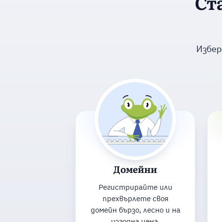
Ст
Избер
Домейни
Регистрирайте или
прехвърлете своя
домейн бързо, лесно и на
изгодна цена.