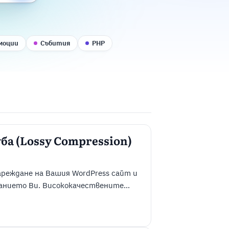
моции
Събития
PHP
уба (Lossy Compression)
ареждане на Вашия WordPress сайт и
анието Ви. Висококачествените
то могат да забавят зареждането на
нта и да повлияят негативно на
й-ефективните начини ...