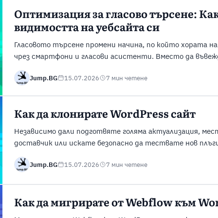
Оптимизация за гласово търсене: Ка
видимостта на уебсайта си
Гласовото търсене промени начина, по който хората н
чрез смартфони и гласови асистенти. Вместо да въвеж
потребителите все по-често задават пълни въпроси по
Jump.BG
15.07.2026
7 мин четене
Това означава, че уебсайтовете трябва да предоставят
с начина, по който хората формулират своите заявки. О
Как да клонирате WordPress сайт
Независимо дали подготвяте голяма актуализация, мес
доставчик или искате безопасно да тествате нов плъг
Ви позволява да работите върху пълно копие на сайта,
Jump.BG
15.07.2026
7 мин четене
версия. Правилно извършеното клониране намалява рис
улеснява разработката и Ви дава възможност спокойно 
Как да мигрирате от Webflow към Wo