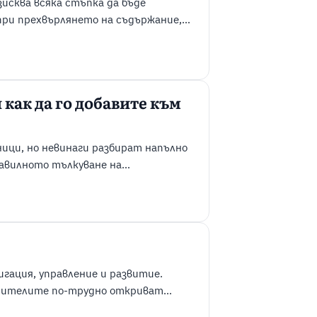
зисква всяка стъпка да бъде
при прехвърлянето на съдържание,
е на дизайна може да не се
артирането под формата на
..
как да го добавите към
ици, но невинаги разбират напълно
авилното тълкуване на
татии. Schema markup помага за
уктурирани данни, които дават на
жанието на страницата. Когато е
игация, управление и развитие.
етителите по-трудно откриват
станат неясни, а управлението на