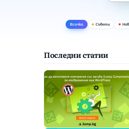
Всички
Съвети
Но
Последни статии