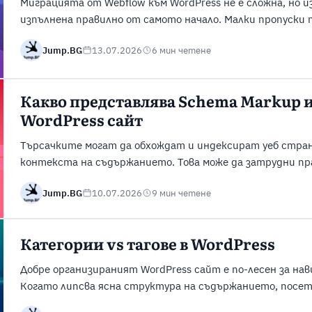
Миграцията от Webflow към WordPress не е сложна, но и
изпълнена правилно от самото начало. Малки пропуски 
структурата на URL адресите или повторното създаван
Jump.BG
13.07.2026
6 мин четене
проявят веднага. Те обикновено се проявяват след ст
неработещи страници, загубени позиции в търсачките .
Какво представлява Schema Markup и 
WordPress сайт
Търсачките могат да обхождат и индексират уеб стран
контекста на съдържанието. Това може да затрудни пр
информацията за Вашия бизнес, продукти, услуги или с
Jump.BG
10.07.2026
9 мин четене
преодоляването на този проблем, като предоставя стр
търсещите машини допълнителна информация за съдър
...
Категории vs тагове в WordPress
Добре организираният WordPress сайт е по-лесен за нав
Когато липсва ясна структура на съдържанието, пос
свързани статии. Архивните страници също могат да 