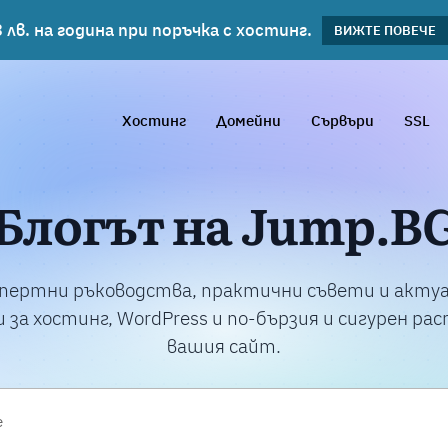
 лв. на година при поръчка с хостинг.
планове!
ВИЖΤΕ ПОВЕЧЕ
ВИЖТЕ ПОВЕЧЕ
Хостинг
Домейни
Сървъри
SSL
Блогът на Jump.B
пертни ръководства, практични съвети и акту
 за хостинг, WordPress и по-бързия и сигурен ра
вашия сайт.