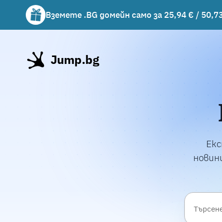
Вземете .BG домейн само за 25,94 € / 50,73
Вземете подарък чаша с избрани хостинг 
Jump.bg
Екс
новини