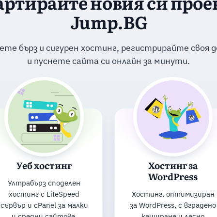
артирайте новия си проек
Jump.BG
ете бърз и сигурен хостинг, регистрирайте своя 
и пуснете сайта си онлайн за минути.
Уеб хостинг
Хостинг за
WordPress
Ултрабърз споделен
хостинг с LiteSpeed
Хостинг, оптимизиран
сървър и cPanel за малки
за WordPress, с вградено
и средни сайтове.
кеширане и лесно