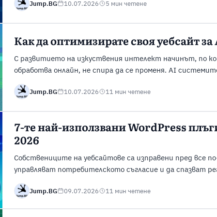
Jump.BG
10.07.2026
5 мин четене
съдържанието да се усложни с разрастването на сайта.
този проблем чрез две вградени таксономии (системи за 
Как да оптимизирате своя уебсайт за 
С развитието на изкуствения интелект начинът, по к
обработва онлайн, не спира да се променя. AI системит
(автоматизирани ботове, които обхождат уебсайтове 
Jump.BG
10.07.2026
11 мин четене
превръщат във все по-важна част от уеб екосистемат
посещават уебсайтове, за да събират, анализират и из
7-те най-използвани WordPress плъг
2026
Собствениците на уебсайтове са изправени пред все п
управляват потребителското съгласие и да спазват ре
данни като GDPR и ePrivacy Directive. В същото време 
Jump.BG
09.07.2026
11 мин четене
бисквитки за анализ на трафика, реклама, персонализи
функционалности. WordPress плъгинът за бисквитки пома