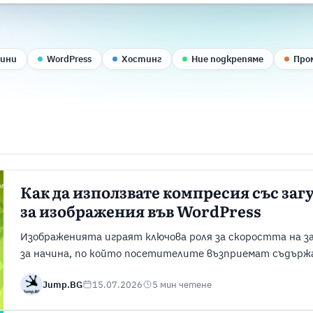
вини
WordPress
Хостинг
Ние подкрепяме
Про
Как да използвате компресия със заг
за изображения във WordPress
Изображенията играят ключова роля за скоростта на з
за начина, по който посетителите възприемат съдърж
изображения обаче често водят до големи файлове, кои
Jump.BG
15.07.2026
5 мин четене
страниците, да увеличат използването на честотна ле
цялостната производителност на уебсайта. Един от на