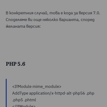
В конкретния случай, това е кода за версия 7.0.
Споделяме ви още няколко варианта, според
желаната версия:
PHP 5.6
<IfModule mime_module>
AddType application/x-httpd-alt-php56 .php
.php5 .phtml
</IfModule>