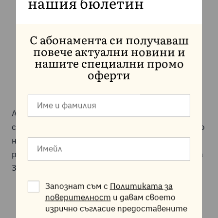
нашия бюлетин
С абонамента си получаваш
Проверка коя версия
повече актуални новини и
нашите специални промо
използвате и съответните
оферти
стойности
Ако не сте сигурни дали използвате
специализирана или глобалната PHP версия, то
най-лесно може да установите това, като
разгледате .htaccess файла за кодове от точка
3.
Запознат съм с
Политиката за
поверителност
и давам своето
изрично съгласие предоставените