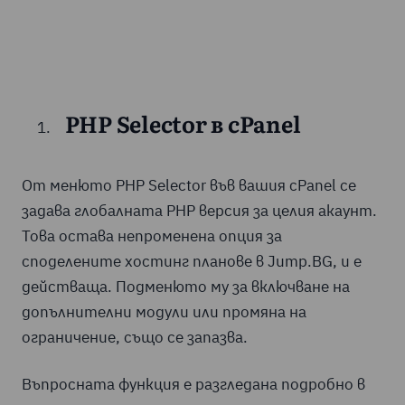
PHP Selector в cPanel
От менюто PHP Selector във вашия cPanel се
задава глобалната PHP версия за целия акаунт.
Това остава непроменена опция за
споделените хостинг планове в Jump.BG, и е
действаща. Подменюто му за включване на
допълнителни модули или промяна на
ограничение, също се запазва.
Въпросната функция е разгледана подробно в