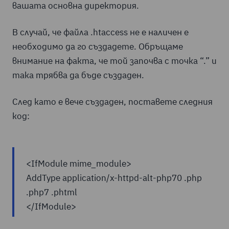
вашата основна директория.
В случай, че файла .htaccess не е наличен е
необходимо да го създадете. Обръщаме
внимание на факта, че той започва с точка “.” и
така трябва да бъде създаден.
След като е вече създаден, поставете следния
код:
<IfModule mime_module>
AddType application/x-httpd-alt-php70 .php
.php7 .phtml
</IfModule>