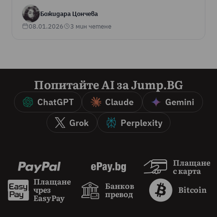
Божидара Цончева
08.01.2026
3 мин четене
Попитайте AI за Jump.BG
ChatGPT
Claude
Gemini
Grok
Perplexity
Плащане
с карта
Плащане
Банков
чрез
Bitcoin
превод
EasyPay