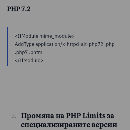
PHP 7.2
<IfModule mime_module>
AddType application/x-httpd-alt-php72 .php
.php7 .phtml
</IfModule>
Промяна на PHP Limits за
специализираните версии