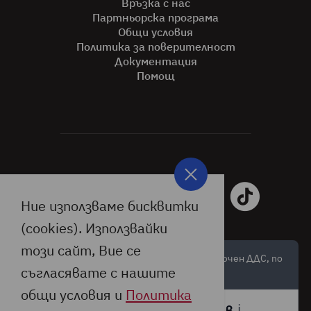
Връзка с нас
Партньорска програма
Общи условия
Политика за поверителност
Документация
Помощ
Ние използваме бисквитки
(cookies). Използвайки
този сайт, Вие се
Цените са обозначени в лева и евро, с включен ДДС, по
съгласявате с нашите
валутен курс:
общи условия и
Политика
🇪🇺
🇧🇬
ℹ️
1 € =
1,95583 лв.