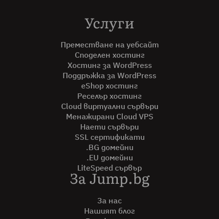
Услуги
Преместване на уебсайт
Споделен хостинг
Хостинг за WordPress
Поддръжка за WordPress
eShop хостинг
Реселър хостинг
Cloud виртуални сървъри
Менажирани Cloud VPS
Наети сървъри
SSL сертификати
.BG домейни
.EU домейни
LiteSpeed сървър
За Jump.bg
За нас
Нашият блог