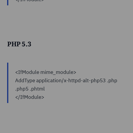
PHP 5.3
<IfModule mime_module>
AddType application/x-httpd-alt-php53 .php
.php5 .phtml
</IfModule>