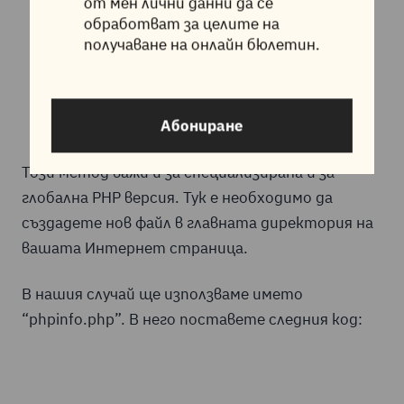
от мен лични данни да се
обработват за целите на
получаване на онлайн бюлетин.
Проверка на PHP
Стойности
Абониране
Този метод важи и за специализирана и за
глобална PHP версия. Тук е необходимо да
създадете нов файл в главната директория на
вашата Интернет страница.
В нашия случай ще използваме името
“phpinfo.php”. В него поставете следния код: