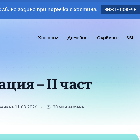
 лв. на година при поръчка с хостинг.
планове!
ВИЖΤΕ ПОВЕЧЕ
ВИЖТЕ ПОВЕЧЕ
Хостинг
Домейни
Сървъри
SSL
ия – II част
ена на 11.03.2026
20 мин четене