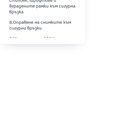
стилове, шрифтове и
вградените рамки към сигурна
връзка
8.Оправяне на снимките към
сигурни връзки
9.Мигриране на AJAX
10.Проверка на всички
страници за проблеми
11.Създаване на нов архив
12.Пренасочете сайта с
.htaccess към сигурна връзка
13.Активирайте модулите за
ускоряване и системите за
доставяне на съдържание