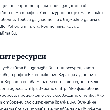
ация от горните предложния, защото най-
ойто няма трафик. Със сигурност ще има няколко
олни. Трябва да знаете, че е възможно да има и
, Yahoo и т.н.), за които няма как да
айта ви.
ните ресурси
 уеб сайта ви използва външни ресурси, като
тове, шрифтове, снимки или вгражда аудио или
Проверката става много лесно, като единствено
ни адреса с https вместо с http. Ако файловете
 адреси, продължете със следващите стъпки. Ако
т отворени със сигурната връзка или възникне
урната връзка, тогава ще трябва да се свържете