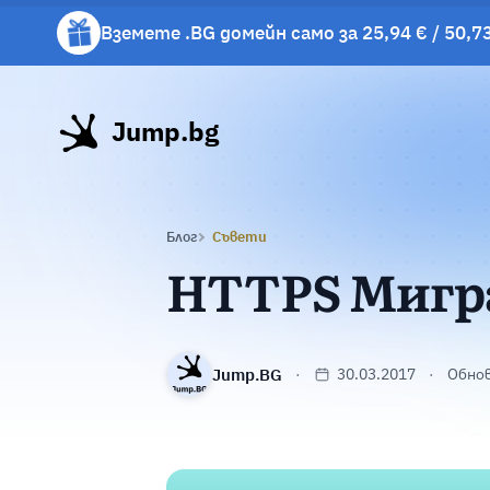
Вземете .BG домейн само за 25,94 € / 50,73
Вземете подарък чаша с избрани хостинг 
Jump.bg
Блог
Съвети
HTTPS Миграц
Jump.BG
30.03.2017
Обнов