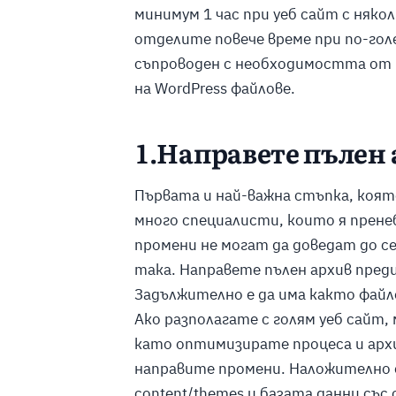
минимум 1 час при уеб сайт с някол
отделите повече време при по-гол
съпроводен с необходимостта от 
на WordPress файлове.
1.Направете пълен 
Първата и най-важна стъпка, коят
много специалисти, които я прен
промени не могат да доведат до се
така. Направете пълен архив преди
Задължително е да има както файло
Ако разполагате с голям уеб сайт,
като оптимизирате процеса и арх
направите промени. Наложително е 
content/themes и базата данни със