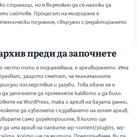
ко страници, но е възможно да се наложи да
еми сайтове. Процесът на мигриране е
технически познания, свързани с редактирането
архив преди да започнете
о често пъти е подценявана, е архивирането. Има
ебрегват, защото смятат, че минималните
риозни последствия и загуби. Това обаче не е
 да започнете да променяте каквото и да било.
вете на WordPress, така и архив на базата данни.
 можете да избегнете създаването на голям архив,
ивирате само директроиите, в които ще
да има архив на папките wp-content/plugins, wp-
 сайта, който ще се мигрира. Препоръчваме ви да