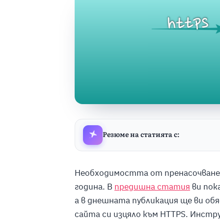
Резюме на статията с:
Необходимостта от пренасочване 
година. В
предишна статия
ви пок
а в днешната публикация ще ви обя
сайта си изцяло към HTTPS. Инст