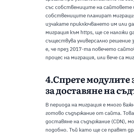
със собствениците на сайтовете и
собствениците планират миграция и
изчакате приключването им или да 
миграция към https, ще се наложи д
съществува универсално решение з
е, че през 2017-та повечето сайто
процес на миграция, или вече са ми
4.Спрете модулите 
за доставяне на съ
В периода на миграция е много важн
готово съдържание от сайта. Това 
доставяне на съдържание (CDN), мо
подобно. Тъй като ще се правят д