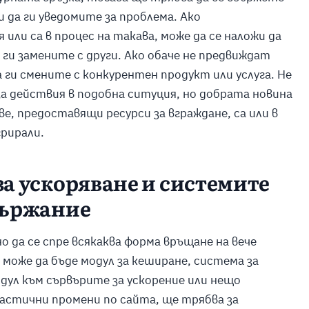
 да ги уведомите за проблема. Ако
ли са в процес на такава, може да се наложи да
ги замените с други. Ако обаче не предвиждат
а ги смените с конкурентен продукт или услуга. Не
а действия в подобна ситуция, но добрата новина
ве, предоставящи ресурси за вграждане, са или в
грирали.
за ускоряване и системите
държание
о да се спре всякаква форма връщане на вече
може да бъде модул за кеширане, система за
дул към сървърите за ускорение или нещо
растични промени по сайта, ще трябва за