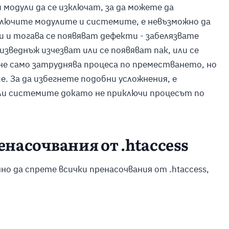
модули да се изключат, за да можете да
ключите модулите и системите, е невъзможно да
 и тогава се появяват дефекти - забелязвате
изведнъж изчезват или се появяват пак, или се
 не само затруднява процеса по преместването, но
е. За да избегнете подобни усложнения, е
ли системите докато не приключи процесът по
енасочвания от .htaccess
о да спрете всички пренасочвания от .htaccess,