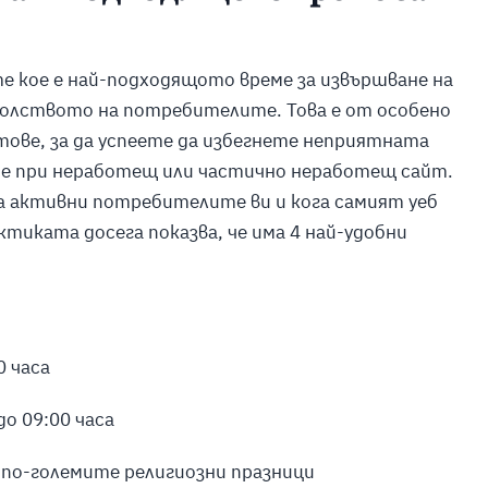
е кое е най-подходящото време за извършване на
волството на потребителите. Това е от особено
тове, за да успеете да избегнете неприятната
е при неработещ или частично неработещ сайт.
 са активни потребителите ви и кога самият уеб
тиката досега показва, че има 4 най-удобни
0 часа
до 09:00 часа
а по-големите религиозни празници