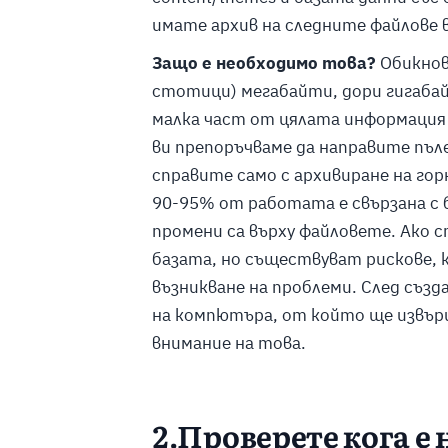
имате архив на следните файлове в 
Защо е необходимо това?
Обикнов
стотици) мегабайти, дори гигабайт
малка част от цялата информация 
ви препоръчваме да направите пъле
справите само с архивиране на гор
90-95% от работата е свързана с 
промени са върху файловете. Ако 
базата, но съществуват рискове, 
възникване на проблеми. След съз
на компютъра, от който ще извър
внимание на това.
2.Проверете кога е