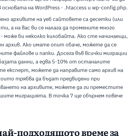
основата на WordPress - .htaccess и wp-config.php.
ено архивите на уеб сайтовете са десетки (или
и, а на вас ви се налага да промените много
- може би няколко килобайта. Ако сте начинаещи,
н архив. Ако имате опит обаче, можете да се
ните файлове и папки. Досега във всички миграции
базата данни, а едва 5-10% от останалите
сте експерт, можете да направите само архив на
които трябва да бъдат предвидени при
даването на архивите, можете да ги преместите
шите миграцията. В точка 7 ще обърнем повече
 най-подходящото време за