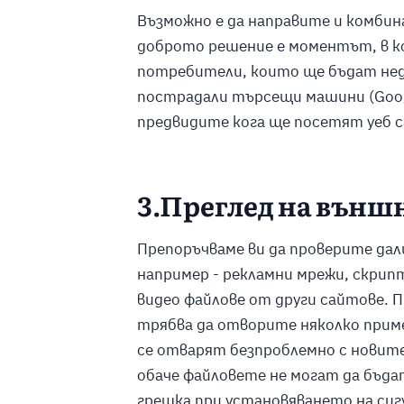
Възможно е да направите и комбин
доброто решение е моментът, в к
потребители, които ще бъдат недов
пострадали търсещи машини (Google
предвидите кога ще посетят уеб с
3.Преглед на външ
Препоръчваме ви да проверите дали
например - рекламни мрежи, скрип
видео файлове от други сайтове. 
трябва да отворите няколко пример
се отварят безпроблемно с новите
обаче файловете не могат да бъда
грешка при установяването на сиг