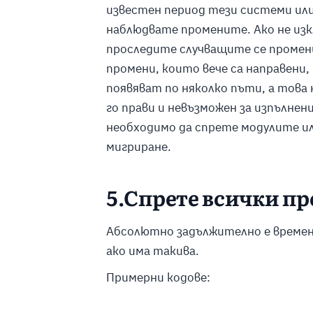
известен период тези системи или 
наблюдвате промените. Ако не из
проследите случващите се промени
промени, които вече са направени, 
появяват по няколко пъти, а това
го прави и невъзможен за изпълнени
необходимо да спрете модулите и
мигриране.
5.Спрете всички пр
Абсолютно задължително е временн
ако има такива.
Примерни кодове: