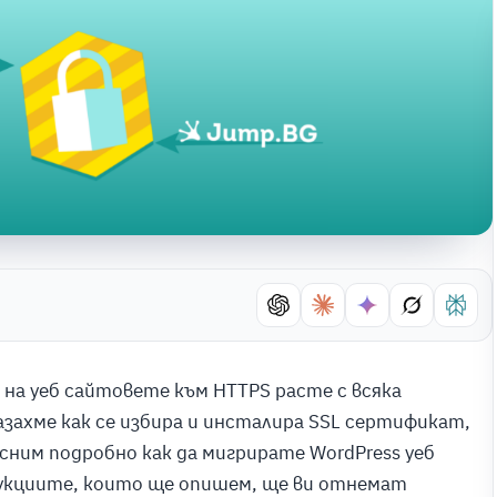
на уеб сайтовете към HTTPS расте с всяка
азахме как се избира и инсталира SSL сертификат,
сним подробно как да мигрирате WordPress уеб
рукциите, които ще опишем, ще ви отнемат