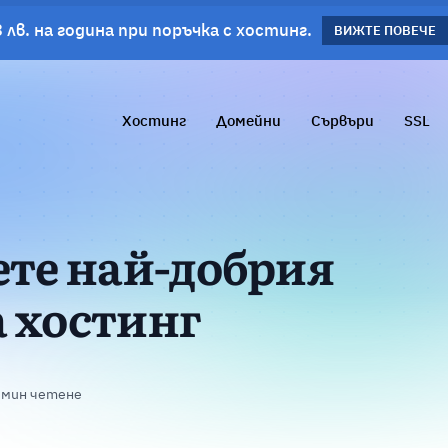
 лв. на година при поръчка с хостинг.
планове!
ВИЖΤΕ ПОВЕЧЕ
ВИЖТЕ ПОВЕЧЕ
Хостинг
Домейни
Сървъри
SSL
ете най-добрия
а хостинг
 мин четене