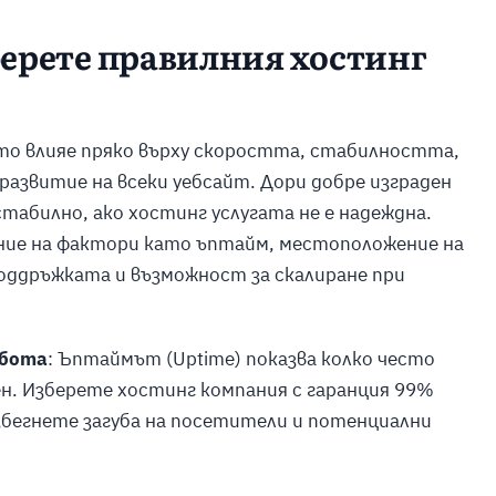
берете правилния хостинг
то влияе пряко върху скоростта, стабилността,
азвитие на всеки уебсайт. Дори добре изграден
табилно, ако хостинг услугата не е надеждна.
ание на фактори като ъптайм, местоположение на
оддръжката и възможност за скалиране при
абота
: Ъптаймът (Uptime) показва колко често
н. Изберете хостинг компания с гаранция 99%
збегнете загуба на посетители и потенциални