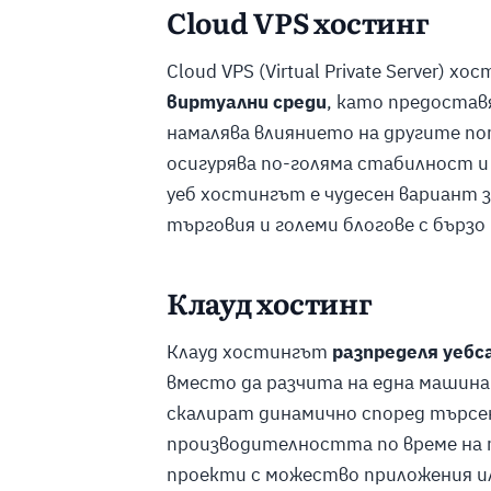
Cloud VPS хостинг
Cloud VPS (Virtual Private Server) х
виртуални среди
, като предостав
намалява влиянието на другите п
осигурява по-голяма стабилност и
уеб хостингът е чудесен вариант з
търговия и големи блогове с бърз
Клауд хостинг
Клауд хостингът
разпределя уеб
вместо да разчита на една машина.
скалират динамично според търсен
производителността по време на пи
проекти с можество приложения и