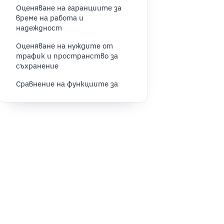
Оценяване на гаранциите за
време на работа и
надеждност
Оценяване на нуждите от
трафик и пространство за
съхранение
Сравнение на функциите за
сигурност при хостинг
услугите
Оценяване на показателите за
скорост и производителност
на уебсайта
Ролята на обслужването на
клиенти в хостинг услугите
Значението на
мащабируемостта за
растящите уебсайтове