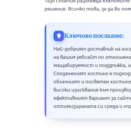
Тази статия разглежда ключовите
решение. Всичко това, за да Ви п
Ключово послание:
Най-добрият доставчик на хос
на вашия уебсайт по отношени
мащабируемост и поддръжка, а
Споделеният хостинг е подходя
облачният и посветен хостинг 
високи изисквания към произв
ефективният вариант за сайтов
оптимизираната си среда и оп