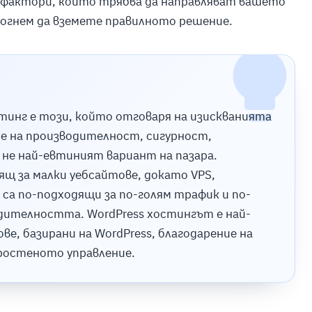
 фактори, които трябва да направляват вашето
омогнем да вземете правилното решение.
тинг е този, който отговаря на изискванията
е на производителност, сигурност,
 не най-евтиният вариант на пазара.
щ за малки уебсайтове, докато VPS,
са по-подходящи за по-голям трафик и по-
одителността. WordPress хостингът е най-
е, базирани на WordPress, благодарение на
ростеното управление.