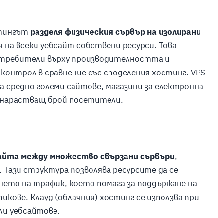
остингът
разделя физическия сървър на изолирани
я на всеки уебсайт собствени ресурси. Това
отребители върху производителността и
 контрол в сравнение със споделения хостинг. VPS
а средно големи сайтове, магазини за електронна
о нарастващ брой посетители.
сайта между множество свързани сървъри
,
 Тази структура позволява ресурсите да се
ето на трафик, което помага за поддържане на
кове. Клауд (облачния) хостинг се използва при
ли уебсайтове.