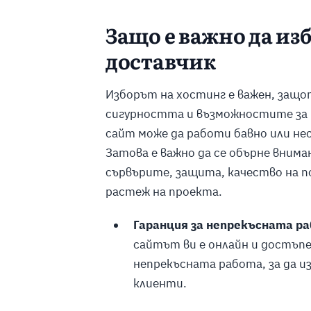
Защо е важно да из
доставчик
Изборът на хостинг е важен, защо
сигурността и възможностите за р
сайт може да работи бавно или нес
Затова е важно да се обърне вним
сървърите, защита, качество на п
растеж на проекта.
Гаранция за непрекъсната р
сайтът ви е онлайн и достъпе
непрекъсната работа, за да и
клиенти.