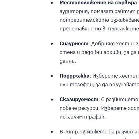
Местоположение на сървъра
аудитория, помагат сайтът да
потребителското изживяване (
представянето в търсачките
Сигурност
: Добрият хостинг
стена и редовни архиви, за да
данни.
Поддръжка
: Изберете хостин
или телефон, за да получават
Скалируемост
: С развитието
повече ресурси. Изберете хос
по-голям трафик.
В Jump.bg можете да разчитат