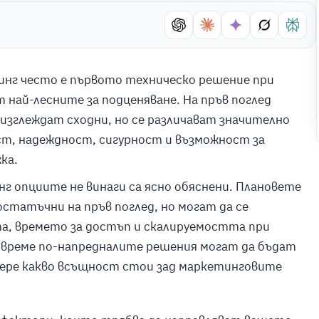
инг често е първото техническо решение при
т най-лесните за подценяване. На пръв поглед
изглеждат сходни, но се различават значително
т, надеждност, сигурност и възможност за
ка.
г опциите не винаги са ясно обяснени. Плановете
статъчни на пръв поглед, но могат да се
а, времето за достъп и скалируемостта при
 време по-напредналите решения могат да бъдат
азбере какво всъщност стои зад маркетинговите