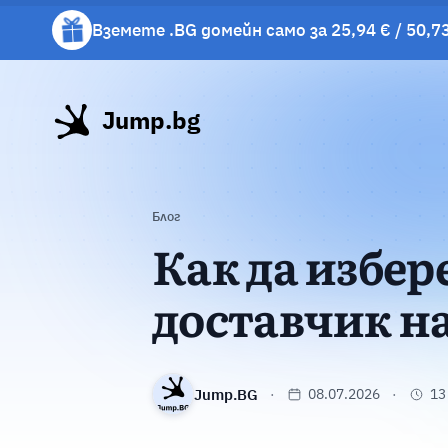
Вземете .BG домейн само за 25,94 € / 50,73
Вземете подарък чаша с избрани хостинг 
Jump.bg
Блог
Как да избер
доставчик н
Jump.BG
08.07.2026
13