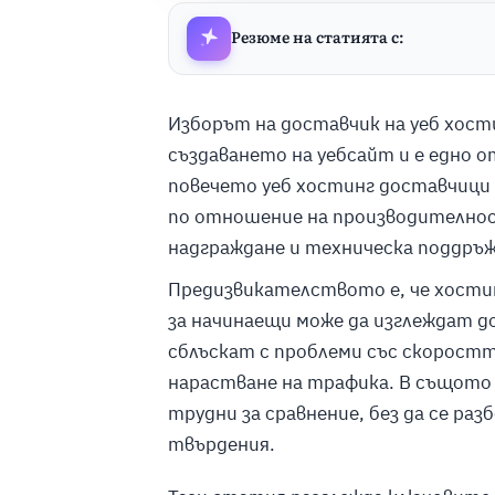
Резюме на статията с:
Изборът на доставчик на уеб хост
създаването на уебсайт и е едно о
повечето уеб хостинг доставчици 
по отношение на производителнос
надграждане и техническа поддръж
Предизвикателството е, че хостин
за начинаещи може да изглеждат до
сблъскат с проблеми със скоростт
нарастване на трафика. В същото
трудни за сравнение, без да се р
твърдения.