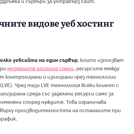
дръжка и сървъри за ултрабърз сайт.
чните видове уеб хостинг
олко уебсайта на един сървър
, които използват
При
модерните хостинг среди
, ресурсите между
т контролирани и изолирани чрез технологии
t (LVE). Чрез тази LVE технология всеки клиент с
ализирана среда със заделени ресурси само за
роменяни според нуждите. Това ограничава
 върху производителността на останалите при
трафик.