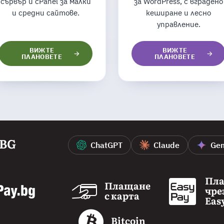
сървър и cPanel за малки
за WordPress, с вградено
и средни сайтове.
кеширане и лесно
управление.
ВИЖТЕ
ВИЖТЕ
ПЛАНОВЕТЕ
ПЛАНОВЕТЕ
.BG
ChatGPT
Claude
Gem
Пл
Плащане
чре
с карта
Eas
Bitcoin