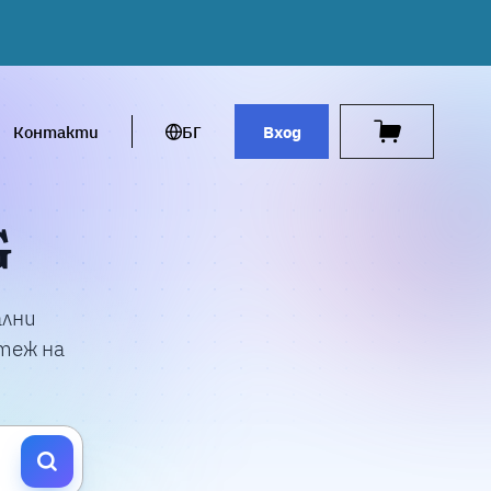
Контакти
БГ
Вход
G
ални
стеж на