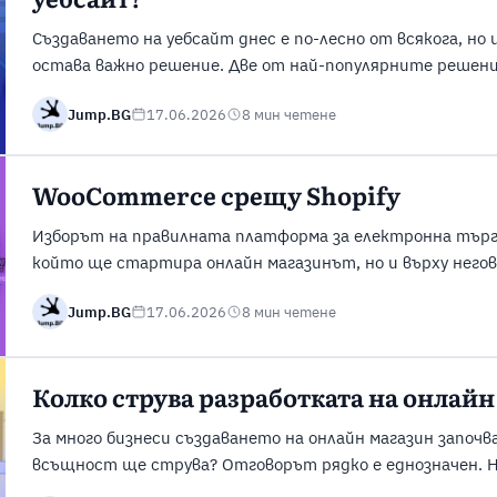
уебсайт?
Създаването на уебсайт днес е по-лесно от всякога, н
остава важно решение. Две от най-популярните решения
позволяват създаването на професионални сайтове, но 
Jump.BG
17.06.2026
8 мин четене
отношение на гъвкавост, персонализация, лекота на р
развитие. Разбирането на тези разлики ще ви помогне ..
WooCommerce срещу Shopify
Изборът на правилната платформа за електронна търгов
който ще стартира онлайн магазинът, но и върху него
бизнеси изборът най-често се свежда до WooCommerce ил
Jump.BG
17.06.2026
8 мин четене
популярните решения за изграждане на онлайн магазин
успешно да поддържат електронна търговия, но ...
Колко струва разработката на онлайн
За много бизнеси създаването на онлайн магазин започва
всъщност ще струва? Отговорът рядко е еднозначен. Н
бъдат стартирани с относително малък бюджет, докат