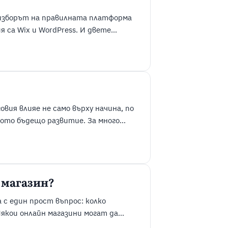
о изборът на правилната платформа
 са Wix и WordPress. И двете
се различават значително по
абота и възможности за бъдещо
.
ия влияе не само върху начина, по
вото бъдещо развитие. За много
и Shopify - две от най-
и. И двете платформи могат
 магазин?
 с един прост въпрос: колко
якои онлайн магазини могат да
о други изискват сериозна