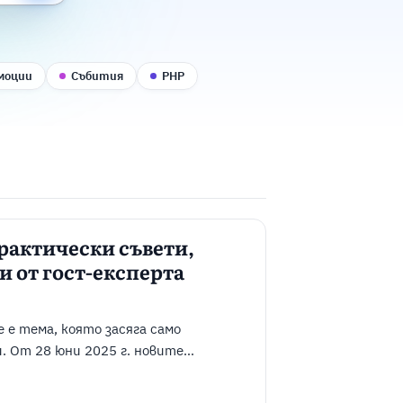
моции
Събития
PHP
Практически съвети,
 от гост-експерта
не е тема, която засяга само
 От 28 юни 2025 г. новите
 достъпност поставят онлайн
 и редица дигитални услуги под