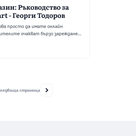
зин: Ръководство за
t - Георги Тодоров
ова просто да имате онлайн
бителите очакват бързо зареждане,
хническо забавяне може директно да
нето на стабилен WooCommerce
аструктура и внимателно подбрани
ледваща страница