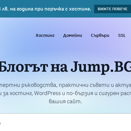
 лв. на година при поръчка с хостинг.
планове!
ВИЖΤΕ ПОВЕЧЕ
ВИЖТЕ ПОВЕЧЕ
Хостинг
Домейни
Сървъри
SSL
Блогът на Jump.B
пертни ръководства, практични съвети и акту
 за хостинг, WordPress и по-бързия и сигурен ра
вашия сайт.