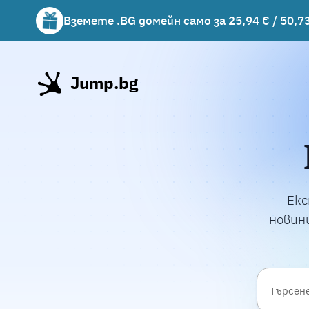
Вземете .BG домейн само за 25,94 € / 50,73
Вземете подарък чаша с избрани хостинг 
Jump.bg
Екс
новини