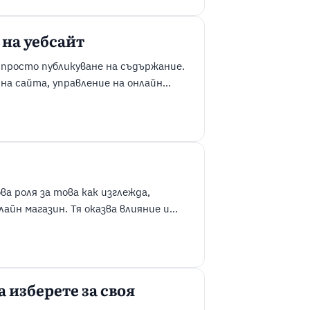
еси това означава не ...
на уебсайт
 просто публикуване на съдържание.
на сайта, управление на онлайн
роизводителността, проследяване
икация с посетителите. Всяка от
оито работят заедно, за да
 роля за това как изглежда,
йн магазин. Тя оказва влияние и
дуктите и цялостното
ooCommerce теми обаче са еднакви.
стта, докато други ...
 изберете за своя