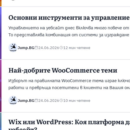
нов регулаторен режим. За собствениците на онлайн бизн
Основни инструменти за управление 
Управлението на уебсайт днес включва много повече от
То представлява комбинация от системи за изграждане 
магазини, хостинг инфраструктура, оптимизация на п
Jump.BG
24.06.2026
12 мин четене
на потребителското поведение и поддържане на комун
тези функции се поддържа от различни инструменти, к
поддържат ...
Най-добрите WooCommerce теми
Изборът на правилната WooCommerce тема играе ключова
работи и превръща посетители в клиенти на Вашия онла
върху скоростта на зареждане, представянето на про
Jump.BG
24.06.2026
10 мин четене
потребителско изживяване при пазаруване. Не всички W
Някои са фокусирани върху скоростта и производително
Wix или WordPress: Коя платформа да