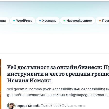
вини
WordPress
Хостинг
Ние подкрепяме
Про
Уеб достъпност за онлайн бизнеси: 
инструменти и често срещани грешки
Исмаил Исмаил
Уеб достъпността (Web Accessibility или eAccessibility) 
държавни институции и големи международни компании.
изисквания на Европейския съюз и Европейския акт за
Теодора Боянова
26.06.2026
7 мин четене
магазините, банките, телекомуникационните оператори