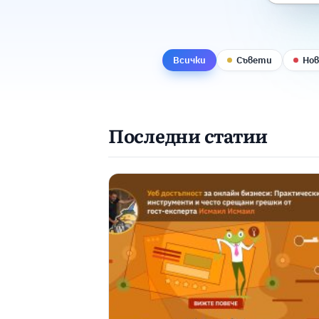
Всички
Съвети
Но
Последни статии