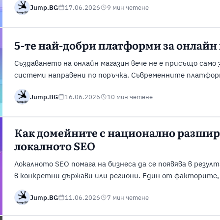
Jump.BG
17.06.2026
9 мин четене
инвестиция, преди да са готови да обслужват реални к
Предизвикателството е, че навлизането в онлайн търгов
5-те най-добри платформи за онлайн
Създаването на онлайн магазин вече не е присъщо само 
системи направени по поръчка. Съвременните платфор
позволяват на бизнесите да стартират и управляват о
Jump.BG
16.06.2026
10 мин четене
вградени инструменти за управление на продукти, обра
комуникация с клиенти. Основното предизвикателство е
Как домейните с национално разшире
локалното SEO
Локалното SEO помага на бизнеса да се появява в рез
в конкретни държави или региони. Един от факторите,
локалната видимост, е използването на домейни с код 
Jump.BG
11.06.2026
7 мин четене
ccTLD. Това са домейни като .uk, .ca или .bg, които по
както на търсачките, ...