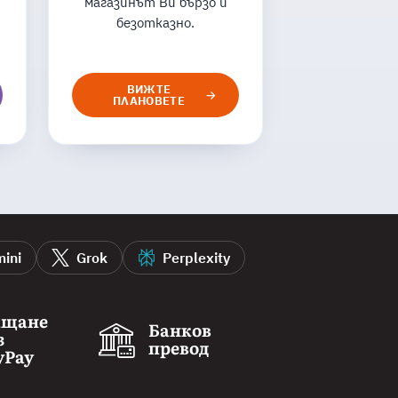
магазинът Ви бързо и
безотказно.
ВИЖТЕ
ПЛАНОВЕТЕ
ini
Grok
Perplexity
ащане
Банков
з
превод
yPay