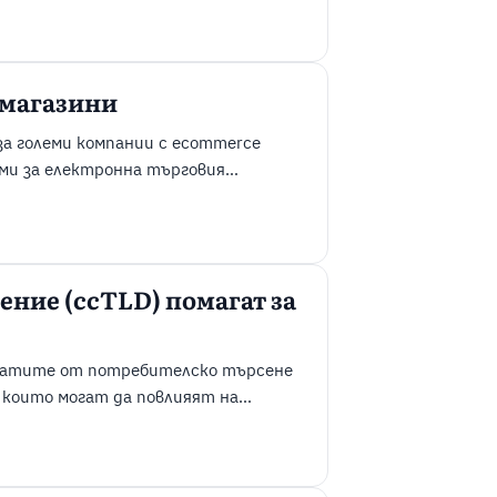
лиенти и поръчки.
ията не се ...
 магазини
за големи компании с ecommerce
ми за електронна търговия
нлайн магазини също. Те имат
ботка на поръчки, плащания и
 изборът на платформа, ...
ние (ccTLD) помагат за
ултатите от потребителско търсене
 които могат да повлияят на
на държава, известни още като
казват географска релевантност