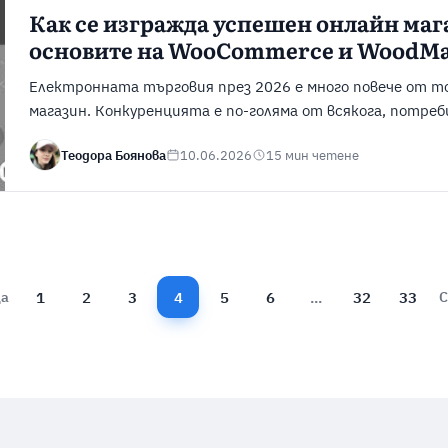
Как се изгражда успешен онлайн мага
основите на WooCommerce и WoodMar
Електронната търговия през 2026 е много повече от т
магазин. Конкуренцията е по-голяма от всякога, потре
лесна навигация и безпроблемно пазаруване, а всяко те
Теодора Боянова
10.06.2026
15 мин четене
се отрази върху продажбите. Именно затова изгражда
магазин вече изисква правилна стратегия, добра инфр
...
1
2
3
4
5
6
...
32
33
ца
С