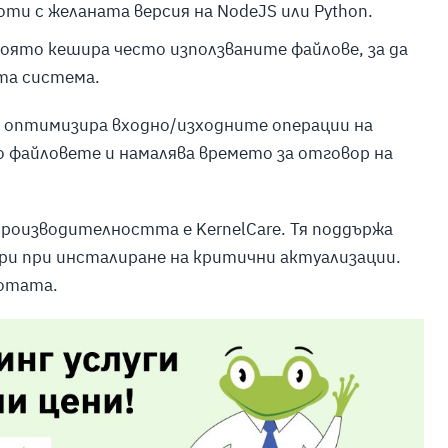
ти с желаната версия на NodeJS или Python.
оято кешира често използваните файлове, за да
та система.
ux оптимизира входно/изходните операции на
о файловете и намалява времето за отговор на
производителността е KernelCare. Тя поддържа
ори при инсталиране на критични актуализации.
ботата.