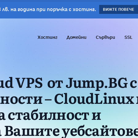
 лв. на година при поръчка с хостинг.
планове!
ВИЖΤΕ ПОВЕЧЕ
ВИЖТЕ ПОВЕЧЕ
Хостинг
Домейни
Сървъри
SSL
ud VPS от Jump.BG с
ности – CloudLinux 
а стабилност и
а Вашите уебсайтов