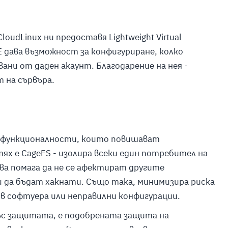
oudLinux ни предоставя Lightweight Virtual
VE дава възможност за конфигуриране, колко
ани от даден акаунт. Благодарение на нея -
 на сървъра.
 функционалности, които повишават
ях е CageFS - изолира всеки един потребител на
ова помага да не се афектират другите
 да бъдат хакнати. Също така, минимизира риска
 в софтуера или неправилни конфигурации.
ъс защитата, е подобрената защита на