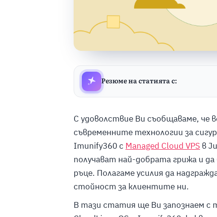
Резюме на статията с:
С удоволствие Ви съобщаваме, че 
съвременните технологии за сигур
Imunify360 с
Managed Cloud VPS
в J
получават най-добрата грижа и да
ръце. Полагаме усилия да надгражд
стойност за клиентите ни.
В тази статия ще Ви запознаем с