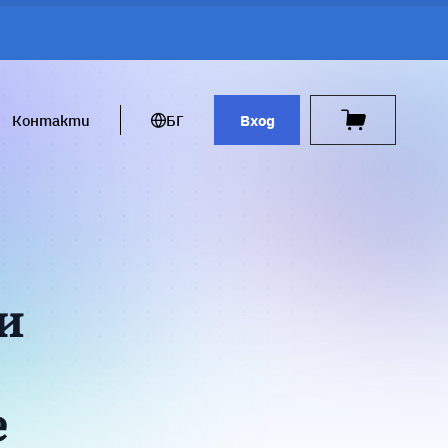
Контакти
БГ
Вход
и
е