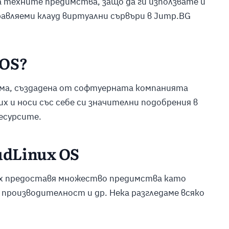
 са техните предимства, защо да ги използвате и
равляеми клауд виртуални сървъри в Jump.BG
 OS?
ема, създадена от софтуерната компанията
nux и носи със себе си значителни подобрения в
есурсите.
udLinux OS
ux предоставя множество предимства като
производителност и др. Нека разгледаме всяко