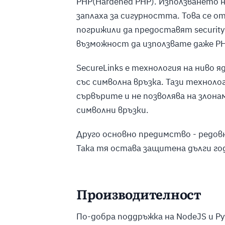
PHP(Hardened PHP). Използването 
заплаха за сигурността. Това се от
погрижили да предоставят security p
възможност да използвате даже PH
SecureLinks е технология на ниво
със символна връзка. Тази техноло
сървърите и не позволява на злон
символни връзки.
Друго основно предимство - редов
Така тя остава защитена дълги го
Производителност
По-добра поддръжка на NodeJS и Py