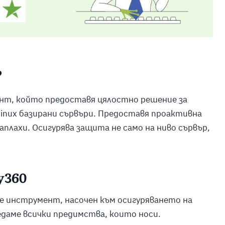
?
ент, който предоставя цялостно решение за
Linux базирани сървъри. Предоставя проактивна
плахи. Осигурява защита не само на ниво сървър,
y360
 e инструмент, насочен към осигуряването на
едаме всички предимства, които носи.