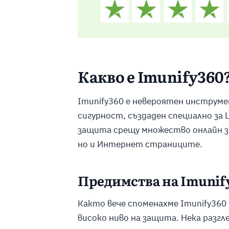
Какво е Imunify360
Imunify360 е невероятен инструм
сигурност, създаден специално за 
защита срещу множество онлайн за
но и Интернет страниците.
Предимства на Imunif
Както вече споменахме Imunify360
високо ниво на защита. Нека разгл