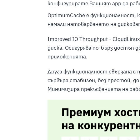
конфигурирате Вашият app да рабо
ОptimumCache е функционалност, к
намали натоварването на дискова
Improved IO Throughput - CloudLin
диска. Осигурява по-бърз достъп д
приложенията.
Друга функционалност свързана с 
сървъра стабилен, без престой, д
Минимизира прекъсванията на ра