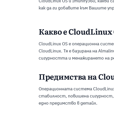
CloudLinux OS и Imunify360, какви
как да ги добавите към Вашите уп
Какво е CloudLinux
CloudLinux OS e операционна сист
CloudLinux. Тя е базирана на Almali
сигурността и менажирането на р
Предимства на Clo
Операционната система CloudLin
стабилност, повишена сигурност, 
едно предимство в детайл.