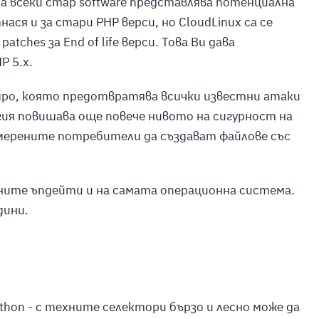
на всеки стар software представлява потенциална
нася и за стари PHP верси, но CloudLinux са се
atches за End of life верси. Това Ви дава
P 5.x.
 ядро, която предотвратява всички известни атаки
гия повишава още повече нивото на сигурност на
амерените потребители да създават файлове със
ните ъпдейти и на самата операционна система.
дини.
thon - с техните селектори бързо и лесно може да