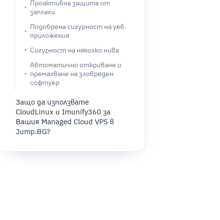
Проактивна защита от
заплахи
Подобрена сигурност на уеб
приложения
Сигурност на няколко нива
Автоматично откриване и
премахване на зловреден
софтуер
Защо да използвате
CloudLinux и Imunify360 за
Вашия Managed Cloud VPS в
Jump.BG?
Как да добавите CloudLinux и
Imunify360 към Вашия Managed
Cloud VPS в Jump.BG?
За нови клиенти
За текущи клиенти