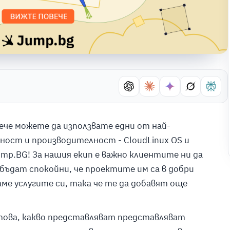
вече можете да използвате едни от най-
ност и производителност - CloudLinux OS и
ump.BG! За нашия екип е важно клиентите ни да
 бъдат спокойни, че проектите им са в добри
аме услугите си, така че те да добавят още
 това, какво представляват представляват