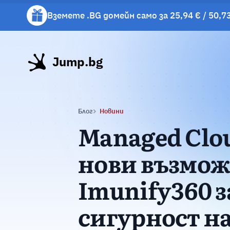
Вземете .BG домейн само за 25,94 € / 50,73
Вземете подарък чаша с избрани хостинг 
Jump.bg
Блог
Новини
Managed Clo
нови възмож
Imunify360 з
сигурност н