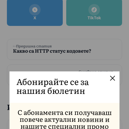
X
TikTok
Предишна статия
Какво са HTTP статус кодовете?
Следваща статия
Търсим си маркетинг специалист
Абонирайте се за
нашия бюлетин
Избрахме за Вас
С абонамента си получаваш
повече актуални новини и
нашите специални промо