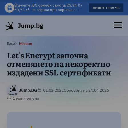
Вземете .BG домейн само за 25,94 € /
Вземете подарък чаша с избрани
ВИЖТЕ ПОВЕЧЕ
ВИЖΤΕ ПОВЕЧЕ
50,73 лв. на година при поръчка с
хостинг планове!
хостинг.
Jump.bg
Блог
Новини
Let's Encrypt започна
отменянето на некоректно
издадени SSL сертификати
Jump.BG
01.02.2022
Обновена на 24.04.2026
1 мин четене