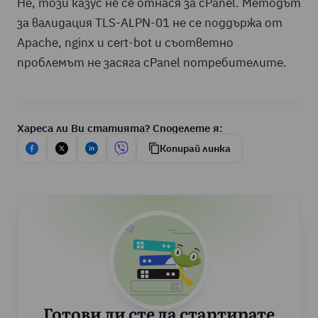
Не, този казус не се отнася за cPanel. Методът
за валидация TLS-ALPN-01 не се поддържа от
Apache, nginx и cert-bot и съответно
проблемът не засяга cPanel потребителите.
Хареса ли Ви статията? Споделете я:
Копирай линка
Готови ли сте да стартирате