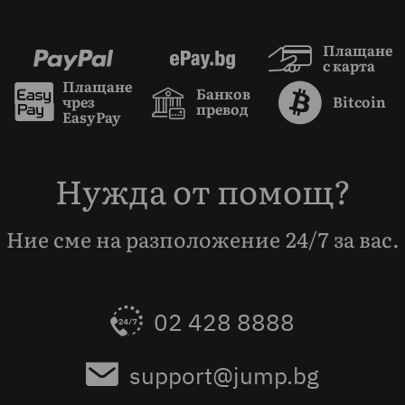
Плащане
с карта
Плащане
Банков
чрез
Bitcoin
превод
EasyPay
Нужда от помощ?
Ние сме на разположение 24/7 за вас.
02 428 8888
support@jump.bg