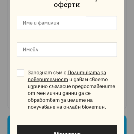
оферти
НОВИНИ
Новият Root сертификат на Let's
Запознат съм с
Политиката за
Encrypt и последствията от него
поверителност
и давам своето
изрично съгласие предоставените
от мен лични данни да се
Jump.BG
обработват за целите на
01.10.2021
3 мин четене
получаване на онлайн бюлетин.
Абониране