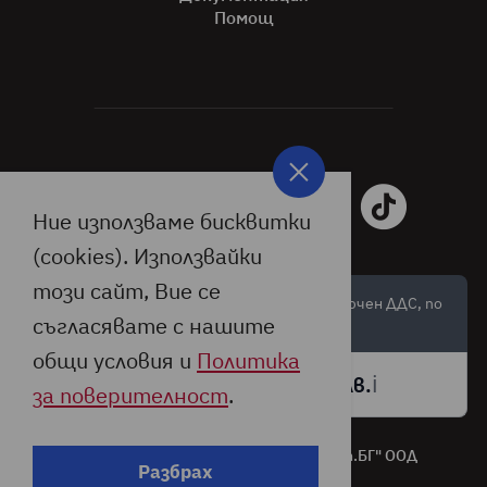
Помощ
Ние използваме бисквитки
(cookies). Използвайки
този сайт, Вие се
Цените са обозначени в лева и евро, с включен ДДС, по
съгласявате с нашите
валутен курс:
общи условия и
Политика
🇪🇺
🇧🇬
ℹ️
1 € =
1,95583 лв.
за поверителност
.
Всички права запазени © 2026 "Джъмп.БГ" ООД
Разбрах
Дизайн от: Студио X