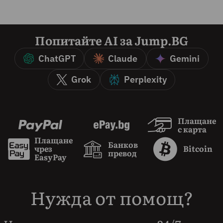
Попитайте AI за Jump.BG
ChatGPT
Claude
Gemini
Grok
Perplexity
Плащане
с карта
Плащане
Банков
чрез
Bitcoin
превод
EasyPay
Нужда от помощ?