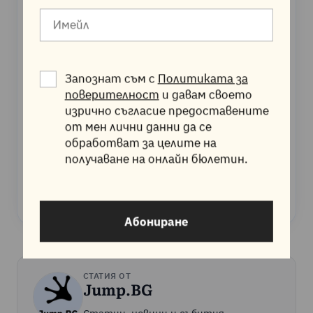
Готови ли сте да стартирате
своя сайт?
Изберете бърз и сигурен хостинг с ежедневни
архиви, безплатен SSL сертификат и
Запознат съм с
Политиката за
поддръжка на български 24/7.
поверителност
и давам своето
изрично съгласие предоставените
от мен лични данни да се
Оценка
4.8
от 5.0 при 1,491 ревюта.
обработват за целите на
получаване на онлайн бюлетин.
ВИЖТЕ ХОСТИНГ ПЛАНОВЕТЕ
Абониране
СТАТИЯ ОТ
Jump.BG