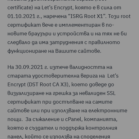
certificate) на Let’s Encrypt, която е в сила от
01.10.2021 г., наречена “ISRG Root X1”. Този root
сертификат вече е имплементиран в по-
новите браузъри и устройства и на тях не би
следвало да има затруднения с правилното
функциониране на Вашите сайтове.
На 30.09.2021 г. изтече валидността на
старата удостоверителна верига на Let’s
Encrypt (DST Root CA X3), което доведе до
визуализиране на грешка за невалиден SSL
сертификат при достъпване на самите
сайтове или при използване на електронните
пощи. За съжаление и cPanel, компанията,
която е създател и поддържа контролния
панел, който се използва на споделения