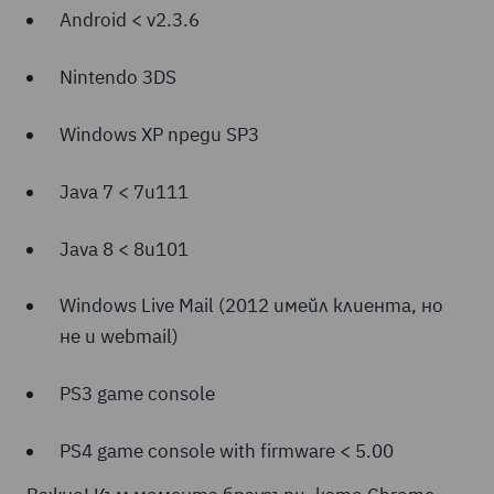
Android < v2.3.6
Nintendo 3DS
Windows XP преди SP3
Java 7 < 7u111
Java 8 < 8u101
Windows Live Mail (2012 имейл клиента, но
не и webmail)
PS3 game console
PS4 game console with firmware < 5.00