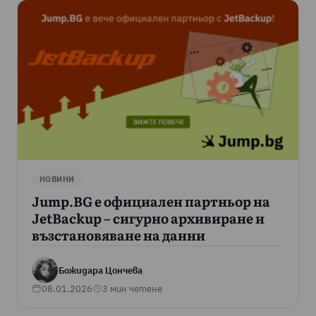
НОВИНИ
Jump.BG е официален партньор на
JetBackup – сигурно архивиране и
възстановяване на данни
Божидара Цончева
08.01.2026
3 мин четене