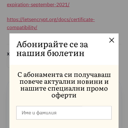
expiration-september-2021/
https://letsencrypt.org/docs/certificate-
compatibility/
Абонирайте се за
нашия бюлетин
Хареса ли Ви статията? Споделете я:
Копирай линка
С абонамента си получаваш
повече актуални новини и
нашите специални промо
оферти