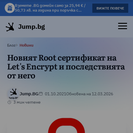
Вземете .BG домейн само за 25,94 € /
Вземете подарък чаша с избрани
ВИЖТЕ ПОВЕЧЕ
ВИЖΤΕ ПОВЕЧЕ
50,73 лв. на година при поръчка с
хостинг планове!
хостинг.
Jump.bg
Блог
Новини
Новият Root сертификат на
Let's Encrypt и последствията
от него
Jump.BG
01.10.2021
Обновена на 12.03.2026
3 мин четене