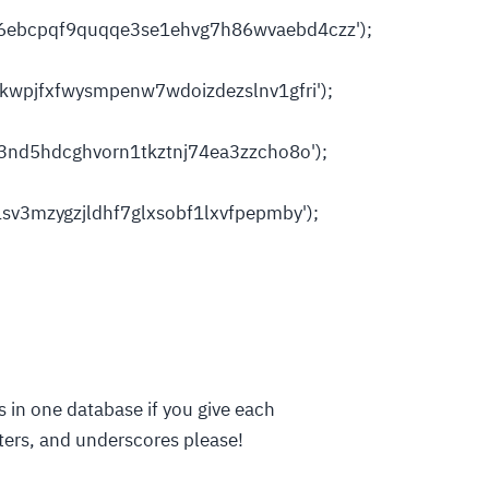
6ebcpqf9quqqe3se1ehvg7h86wvaebd4czz');
kwpjfxfwysmpenw7wdoizdezslnv1gfri');
o3nd5hdcghvorn1tkztnj74ea3zzcho8o');
1sv3mzygzjldhf7glxsobf1lxvfpepmby');
s in one database if you give each
tters, and underscores please!