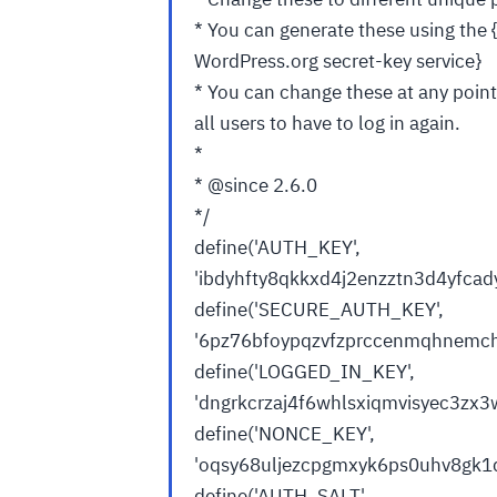
* You can generate these using the 
WordPress.org secret-key service}
* You can change these at any point i
all users to have to log in again.
*
* @since 2.6.0
*/
define('AUTH_KEY',
'ibdyhfty8qkkxd4j2enzztn3d4yfcad
define('SECURE_AUTH_KEY',
'6pz76bfoypqzvfzprccenmqhnemch
define('LOGGED_IN_KEY',
'dngrkcrzaj4f6whlsxiqmvisyec3zx
define('NONCE_KEY',
'oqsy68uljezcpgmxyk6ps0uhv8gk1d4
define('AUTH_SALT',