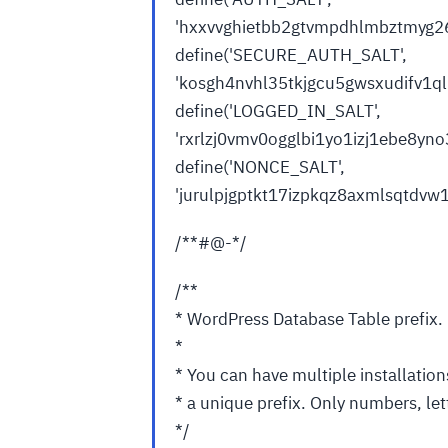
'hxxvvghietbb2gtvmpdhlmbztmyg2
define('SECURE_AUTH_SALT',
'kosgh4nvhl35tkjgcu5gwsxudifv1ql
define('LOGGED_IN_SALT',
'rxrlzj0vmv0ogglbi1yo1izj1ebe8yn
define('NONCE_SALT',
'jurulpjgptkt17izpkqz8axmlsqtdvw
/**#@-*/
/**
* WordPress Database Table prefix.
*
* You can have multiple installation
* a unique prefix. Only numbers, le
*/