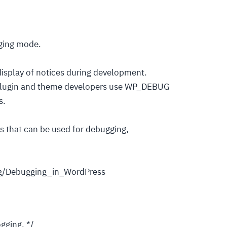
ging mode.
 display of notices during development.
 plugin and theme developers use WP_DEBUG
s.
s that can be used for debugging,
org/Debugging_in_WordPress
ogging. */