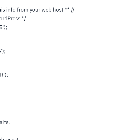
his info from your web host ** //
ordPress */
');
');
R');
alts.
phrases!