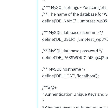
// ** MySQL settings - You can get t
/** The name of the database for W
define('DB_NAME', 'jumptest_wp375
/** MySQL database username */
define('DB_USER', 'jumptest_wp375
/** MySQL database password */
define('DB_PASSWORD', '4Sa[r4]2m
/** MySQL hostname */
define('DB_HOST', 'localhost');
/**#@+
* Authentication Unique Keys and S
*
* Change these to different unique 