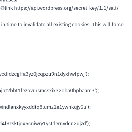
{@link https://api.wordpress.org/secret-key/1.1/salt/
n time to invalidate all existing cookies. This will force
ycdfdzcgffa3yz0jcqpzu9n1dyxhwfpwj');
jpt2bbt1fezovrusmcsxix32oba0bpbaam3');
3windlanxkyyxddtq8lumz1e1ywhkqjy5u');
f8zsktjox5cniwry1ystdernvdcn2ujzd');