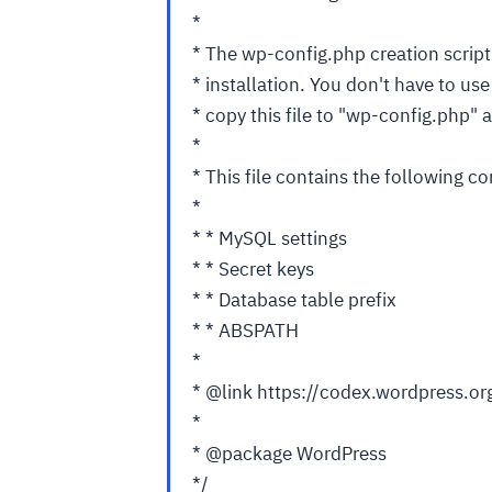
*
* The wp-config.php creation script 
* installation. You don't have to us
* copy this file to "wp-config.php" an
*
* This file contains the following co
*
* * MySQL settings
* * Secret keys
* * Database table prefix
* * ABSPATH
*
* @link https://codex.wordpress.o
*
* @package WordPress
*/