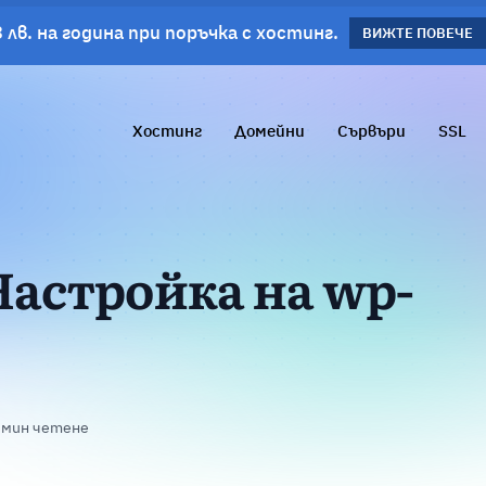
 лв. на година при поръчка с хостинг.
планове!
ВИЖΤΕ ПОВЕЧЕ
ВИЖТЕ ПОВЕЧЕ
Хостинг
Домейни
Сървъри
SSL
Настройка на wp-
 мин четене