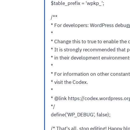
$table_prefix = 'wpkp_';
/**
* For developers: WordPress debug
*
* Change this to true to enable the
* It is strongly recommended that
* in their development environment
*
* For information on other constant
* visit the Codex.
*
* @link https://codex.wordpress.
*/
define('WP_DEBUG', false);
/* That's all, stop editing! Happy bl