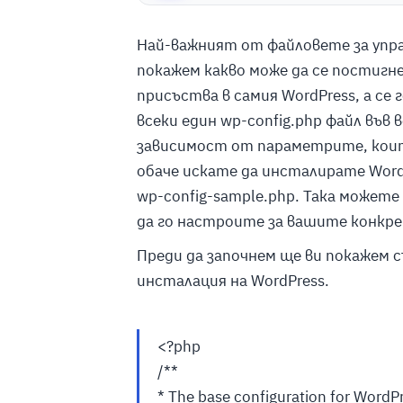
Най-важният от файловете за управл
покажем какво може да се постигне
присъства в самия WordPress, а се
всеки един wp-config.php файл във 
зависимост от параметрите, коит
обаче искате да инсталирате Word
wp-config-sample.php. Така можете
да го настроите за вашите конкр
Преди да започнем ще ви покажем с
инсталация на WordPress.
<?php
/**
* The base configuration for WordP