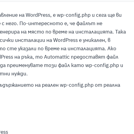
ение на WordPress, е wp-config.php и сега ще ви
 с него. По-интересното е, че файлът не
 генерира на място по време на инсталацията. Така
всички инсталации на WordPress е уникален, в
о сте указали по време на инсталацията. Ако
Press на ръка, то Automattic предоставят файл
 да преименувате този файл като wp-config.php и
етни нужди.
ъдържанието на реален wp-config.php от реална
ress