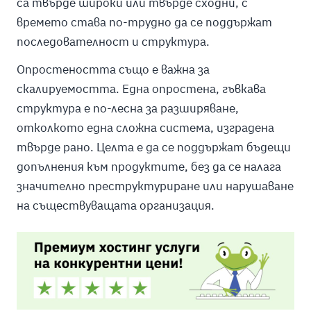
са твърде широки или твърде сходни, с
времето става по-трудно да се поддържат
последователност и структура.
Опростеността също е важна за
скалируемостта. Една опростена, гъвкава
структура е по-лесна за разширяване,
отколкото една сложна система, изградена
твърде рано. Целта е да се поддържат бъдещи
допълнения към продуктите, без да се налага
значително преструктуриране или нарушаване
на съществуващата организация.