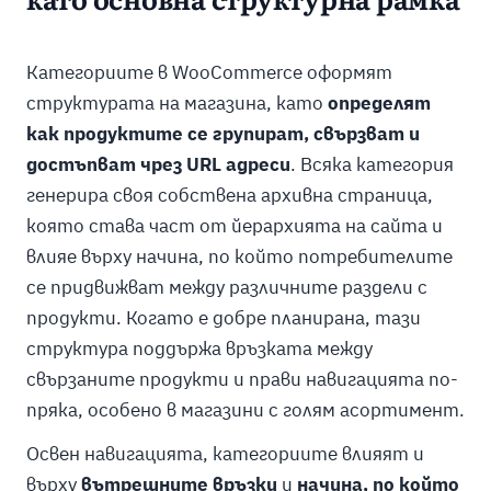
като основна структурна рамка
Категориите в WooCommerce оформят
структурата на магазина, като
определят
как продуктите се групират, свързват и
достъпват чрез URL адреси
. Всяка категория
генерира своя собствена архивна страница,
която става част от йерархията на сайта и
влияе върху начина, по който потребителите
се придвижват между различните раздели с
продукти. Когато е добре планирана, тази
структура поддържа връзката между
свързаните продукти и прави навигацията по-
пряка, особено в магазини с голям асортимент.
Освен навигацията, категориите влияят и
върху
вътрешните връзки
и
начина, по който