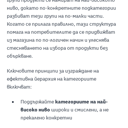
групи продукти се намират на най-високото
ниво, докато по-конкретните подкатегории
разбиват тези групи на по-малки части.
Когато се прилага правилно, тази структура
помага на потребителите да се придвижват
из магазина по по-логичен начин и улеснява
стесняването на избора от продукти без
объркване.
Ключовите принципи за изграждане на
ефективна йерархия на категориите
включват:
Поддържайте
категориите на най-
високо ниво
широки и смислени, а не
прекалено конкретни