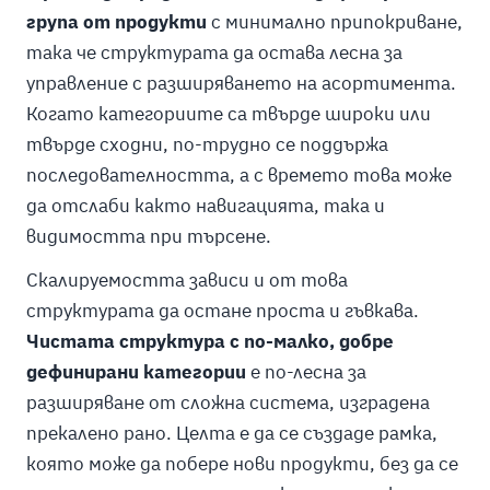
група от продукти
с минимално припокриване,
така че структурата да остава лесна за
управление с разширяването на асортимента.
Когато категориите са твърде широки или
твърде сходни, по-трудно се поддържа
последователността, а с времето това може
да отслаби както навигацията, така и
видимостта при търсене.
Скалируемостта зависи и от това
структурата да остане проста и гъвкава.
Чистата структура с по-малко, добре
дефинирани категории
е по-лесна за
разширяване от сложна система, изградена
прекалено рано. Целта е да се създаде рамка,
която може да побере нови продукти, без да се