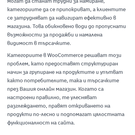
могат да станат трудни за намиране,
категориите да се припокриват, а клиентите
се затрудняват да навигират ефективно в
магазина. Това обикновено води до пропуснати
възможности за продажби и намалена
видимост в търсачките.
Категориите в WooCommerce решават този
проблем, като предоставят структуриран
начин за групиране на продуктите и упътват
както потребителите, така и търсачките
през Вашия онлайн магазин. Когато са
настроени правилно, те улесняват
разглеждането, правят откриването на
продукти по-лесно и подпомагат цялостната
функционалност на сайта.