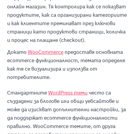
онлайн магазин. Тя контролира как се показват
продуктите, как са организирани категориите
и как клиентите преминават през ключови
страници като продуктови страници, количка
и процес на плащане (checkout).
Докато
WooCommerce
предоставя основната
ecommerce функционалност, темата определя
как тя се визуализира и използва от
потребителите.
Стандартните
WordPress теми
често са
създадени за блогове или общи уебсайтове и
може да изискват допълнителни настройки, за
да поддържат ecommerce функционалности
правилно. WooCommerce темите, от друга