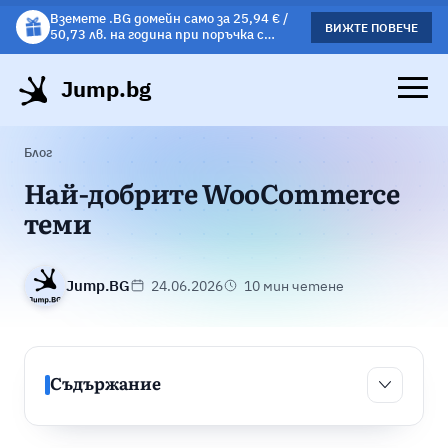
Вземете .BG домейн само за 25,94 € /
Вземете подарък чаша с избрани
ВИЖТЕ ПОВЕЧЕ
ВИЖΤΕ ПОВЕЧЕ
50,73 лв. на година при поръчка с
хостинг планове!
хостинг.
Jump.bg
Блог
Най-добрите WooCommerce
теми
Jump.BG
24.06.2026
10 мин четене
Съдържание
Съдържан