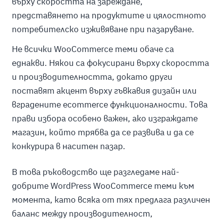
върху скоростта на зареждане,
представянето на продуктите и цялостното
потребителско изживяване при пазаруване.
Не всички WooCommerce теми обаче са
еднакви. Някои са фокусирани върху скоростта
и производителността, докато други
поставят акцент върху гъвкавия дизайн или
вградените ecommerce функционалности. Това
прави избора особено важен, ако изграждате
магазин, който трябва да се развива и да се
конкурира в наситен пазар.
В това ръководство ще разгледаме най-
добрите WordPress WooCommerce теми към
момента, като всяка от тях предлага различен
баланс между производителност,