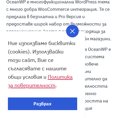
OceanWP е многофункционална WordPress тема
с много добра WooCommerce интеграция. Тя се
предлага в безплатна и Pro версия и
предоставя широк набор от възможности за
персонализация, което я прави подходяща за
различни видове уебсайтове и онлайн магазини.
Ние използваме бисквитки
Една от основните силни страни на OceanWP е
(cookies). Използвайки
нейната гъвкавост и богатата екосистема
този сайт, Вие се
от разширения. При използване на повече
съгласявате с нашите
активни екстеншъни и допълнителни
общи условия и
Политика
функционалности обаче е препоръчително да
за поверителност
.
се обръща внимание на производителността
на сайта, тъй като всяко допълнително
разширение може да повлияе на скоростта на
Разбрах
зареждане. При правилна конфигурация
OceanWP остава надежден избор за