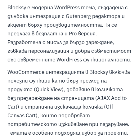
Blocksy е модерна WordPress тема, създадена с
дълбока интеграция с Gutenberg редактора и
акцент върху производителността. Тя се
предлага в безплатна и Pro версия.
Разработена с мисъл за бързо зареждане,
гъвкава персонализация и добра съвместимост
със съвременните WordPress функционалности.
WooCommerce интеграцията в Blocksy включва
полезни функции като бърз преглед на
продукта (Quick View), добавяне в количката
без презареждане на страницата (AJAX Add to
Cart) и странична изскачаща количка (Off-
Canvas Cart), които подобряват
потребителското изживяване при пазаруване.
Темата е особено подходящ избор за проекти,