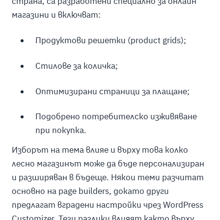
страна, са разработени специално за онлайн
магазини и включват:
Продуктови решетки (product grids);
Стилове за количка;
Оптимизирани страници за плащане;
Подобрено потребителско изживяване
при покупка.
Изборът на тема влияе и върху това колко
лесно магазинът може да бъде персонализиран
и разширяван в бъдеще. Някои теми разчитат
основно на page builders, докато други
предлагат вградени настройки чрез WordPress
Customizer. Тези разлики влияят както върху