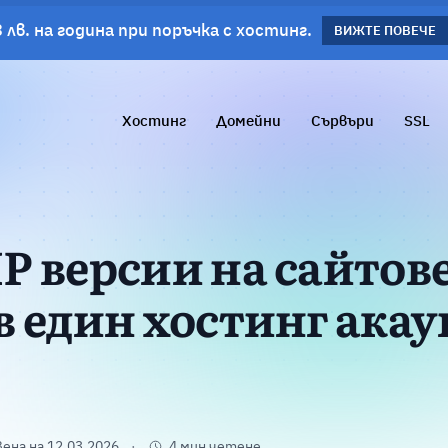
 лв. на година при поръчка с хостинг.
планове!
ВИЖΤΕ ПОВЕЧЕ
ВИЖТЕ ПОВЕЧЕ
Хостинг
Домейни
Сървъри
SSL
 версии на сайтове
в един хостинг акау
ена на 12.03.2026
4 мин четене