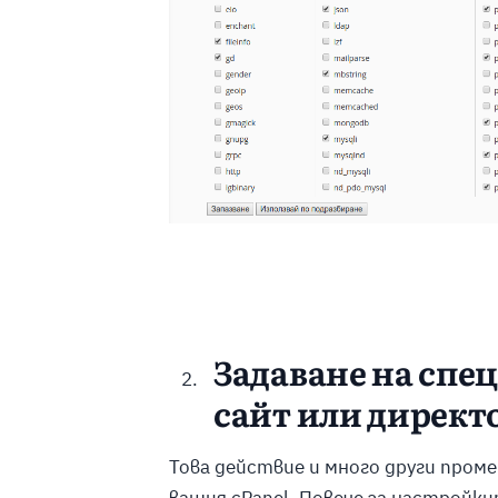
Задаване на спе
сайт или директ
Това действие и много други проме
вашия cPanel. Повече за настрой