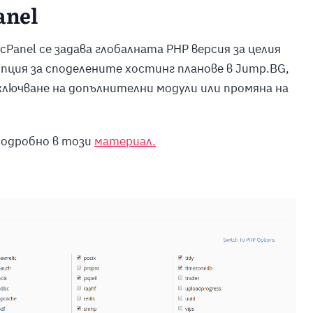
anel
cPanel се задава глобалната PHP версия за целия
опция за споделените хостинг планове в Jump.BG,
ключване на допълнителни модули или промяна на
подробно в този
материал.