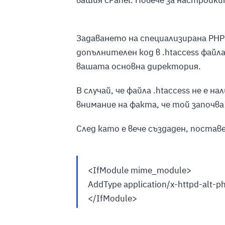
Задаването на специализирана PHP
допълнителен код в .htaccess файл
вашата основна директория.
В случай, че файла .htaccess не е 
внимание на факта, че той започва 
След като е вече създаден, постав
<IfModule mime_module>
AddType application/x-httpd-alt-p
</IfModule>