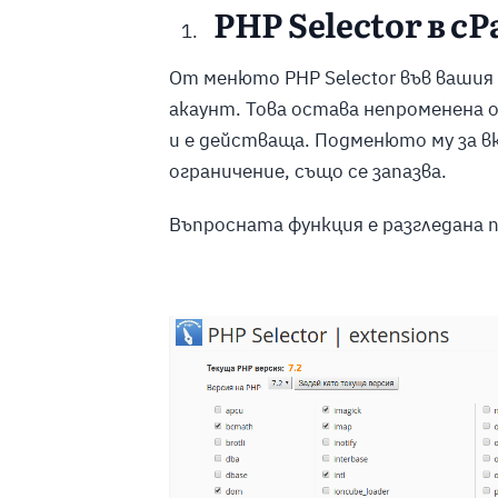
PHP Selector в cP
От менюто PHP Selector във вашия 
акаунт. Това остава непроменена 
и е действаща. Подменюто му за в
ограничение, също се запазва.
Въпросната функция е разгледана 