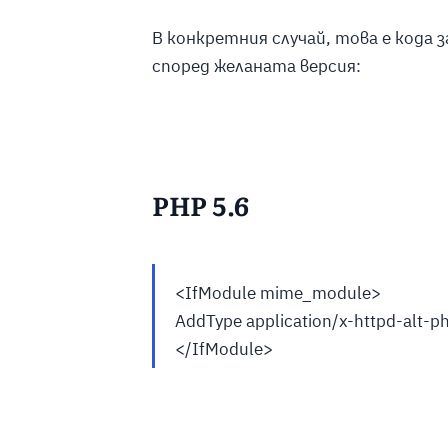
В конкретния случай, това е кода з
според желаната версия:
PHP 5.6
<IfModule mime_module>
AddType application/x-httpd-alt-p
</IfModule>