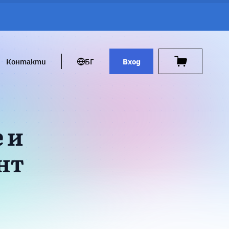
Контакти
БГ
Вход
 и
нт