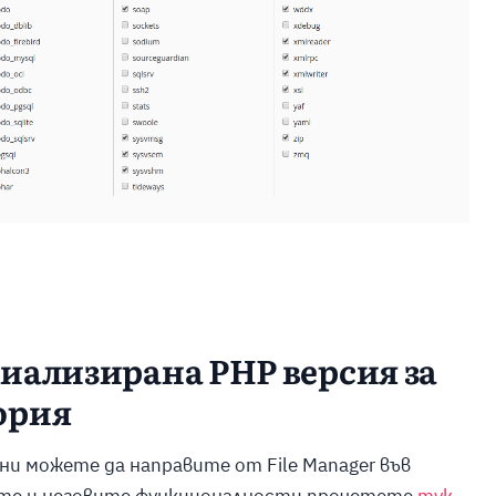
циализирана PHP версия за
ория
ни можете да направите от File Manager във
ките и неговите функционалности прочетете
тук
.