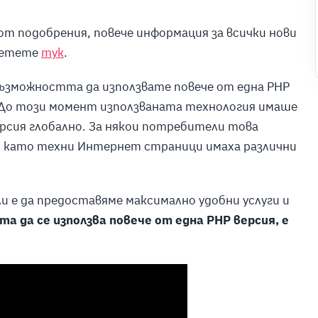
 от подобрения, повече информация за всички нови
четете
тук
.
възможността да използвате повече от една PHP
. До този момент използваната технология имаше
версия глобално. За някои потребители това
 като техни Интернет страници имаха различни
ли е да предоставяме максимално удобни услуги и
а да се използва повече от една PHP версия, е