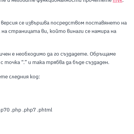
 версия се извършва посредством поставянето на
а на страницата ви, който винаги се намира на
наличен е необходимо да го създадете. Обръщаме
с точка “.” и така трябва да бъде създаден.
ете следния код:
hp70 .php .php7 .phtml