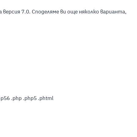
а версия 7.0. Споделяме ви още няколко варианта,
hp56 .php .php5 .phtml