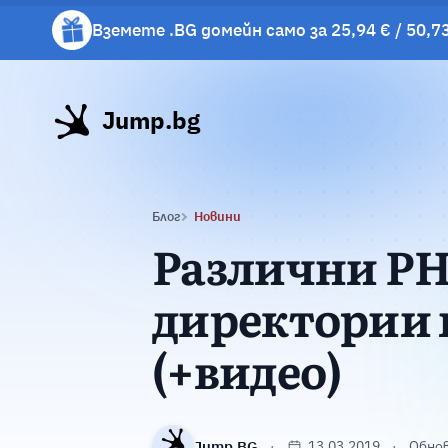
Вземете .BG домейн само за 25,94 € / 50,73
Вземете подарък чаша с избрани хостинг 
Jump.bg
Блог
Новини
Различни PHP
директории 
(+видео)
Jump.BG
13.03.2019
Обнов