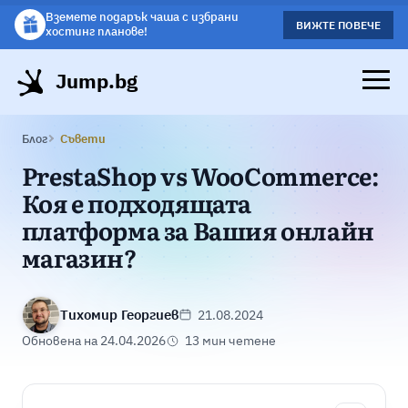
Вземете .BG домейн само за 25,94 € /
Вземете подарък чаша с избрани
ВИЖТЕ ПОВЕЧЕ
ВИЖΤΕ ПОВЕЧЕ
50,73 лв. на година при поръчка с
хостинг планове!
хостинг.
Jump.bg
Блог
Съвети
PrestaShop vs WooCommerce:
Коя е подходящата
платформа за Вашия онлайн
магазин?
Тихомир Георгиев
21.08.2024
Обновена на 24.04.2026
13 мин четене