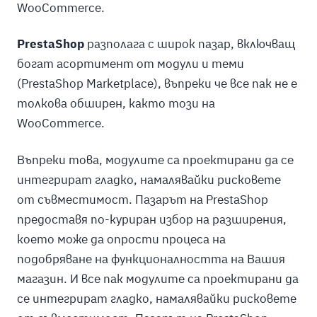
WooCommerce.
PrestaShop
разполага с широк пазар, включващ
богат асортимент от модули и теми
(PrestaShop Marketplace), въпреки че все пак не е
толкова обширен, както този на
WooCommerce.
Въпреки това, модулите са проектирани да се
интегрират гладко, намалявайки рисковете
от съвместимост. Пазарът на PrestaShop
предоставя по-куриран избор на разширения,
което може да опрости процеса на
подобряване на функционалността на Вашия
магазин. И все пак модулите са проектирани да
се интегрират гладко, намалявайки рисковете