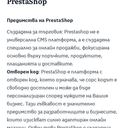
PrestaShop
Предимства на PrestaShop
Създадена за търговия: Prestashop не е
универсална CMS платформа, а е създадена
специално за онлайн продажби, фокусирана
основно върху поръчките, продуктите,
плащанията и доставките.
Отворен код
: PrestaShop е платформа с
отворен код, което означава, че сорс кодът е
свободно достъпен и може да бъде
персонализиран според нуждите на Вашия
бизнес. Тази гъвкавост е значително
предимство за разработчиците и бизнесите,
които изискват силно адаптиран онлайн
магазин. Освен това PrestaShop е създадена