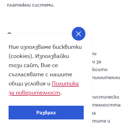
платежни системи.
Статистика на магазина
Ние използваме бисквитки
WooCommerce
предоставя детайлни
(cookies). Използвайки
аналитични инструменти и отчети за
този сайт, Вие се
производителността на магазина, които
съгласявате с нашите
могат да бъдат разширени чрез допълнителни
общи условия и
Политика
плъгини за анализ и отчетност.
за поверителност
.
PrestaShop
предлага вградени статистически
модули за наблюдение на производителността
Разбрах
на магазина, включително анализи на
продажбите, поведението на клиентите и