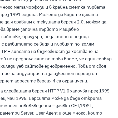
много метаморфози и в крайна сметка първата
 през 1991 година. Можете да видите цялата
е да я сравним с текущата версия 2.0, можем да
нова време започна първото мащабно
а сайтове, браузъри, редактори и редица
 с развитието се видя и първият по-голям
TP – липсата на възможност за хостване на
кой не предполагаше по това време, че един сървър
хиляди уеб сайтове едновременно. Това от своя
тие на индустрията за известен период от
ернет адресите версия 4 са ограничени.
следващата версия HTTP V1.0 започва през 1995
сец май 1996. Версията може да бъде открита
е много нововъведения – заявки
GET/POST,
араметри
Server, User Agent
и още много, които