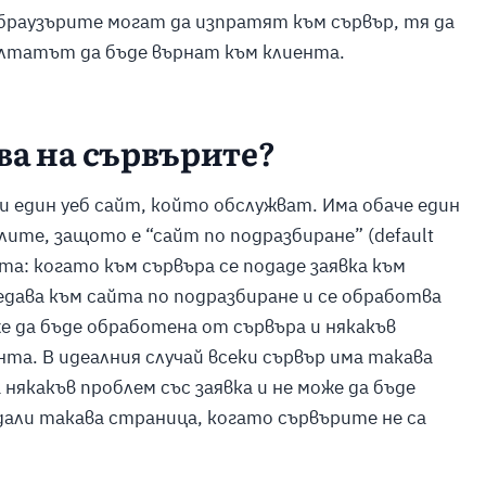
 браузърите могат да изпратят към сървър, тя да
ултатът да бъде върнат към клиента.
ова на сървърите?
и един уеб сайт, който обслужват. Има обаче един
лите, защото е “сайт по подразбиране” (
default
та: когато към сървъра се подаде заявка към
дава към сайта по подразбиране и се обработва
же да бъде обработена от сървъра и някакъв
та. В идеалния случай всеки сървър има такава
 някакъв проблем със заявка и не може да бъде
дали такава страница, когато сървърите не са