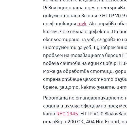
Р
еволюционната идея претърпява 
документирана версия е HTTP V0.9
спефицикация
тук
.
Ако трябва обач
кажем, че е пълна с дефекти. По о
експлоатиране на уеб, създаване н
инструменти за уеб. Едновременно
проблем на тогаващната версия HT
повече сайтове на един сървър. Ни
може да обработва стотици, дори 
страна спъваше цялостното разви
време, защото, както знаете, инт
Работата по стандартизирнето на 
година
и
излиза официално през ме
като
RFC 1945
.
HTTP V1.0 включваш
отговори
200 OK, 404 Not Found,
п