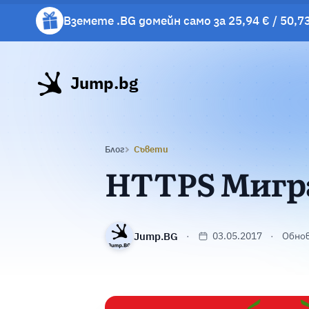
Вземете .BG домейн само за 25,94 € / 50,73
Вземете подарък чаша с избрани хостинг 
Jump.bg
Блог
Съвети
HTTPS Мигра
Jump.BG
03.05.2017
Обнов