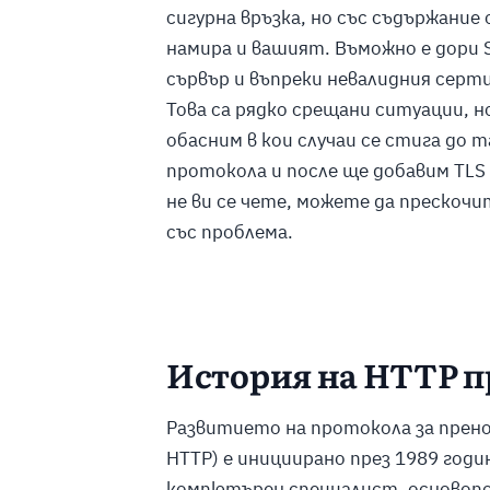
сигурна връзка, но със съдържание
намира и вашият. Въможно е дори 
сървър и въпреки невалидния сер
Това са рядко срещани ситуации, н
обасним в кои случаи се стига до
протокола и после ще добавим TLS
не ви се чете, можете да прескочи
със проблема.
История на HTTP п
Развитието на протокола за пренос 
HTTP) е инициирано през 1989 год
компютърен специалист, основопол