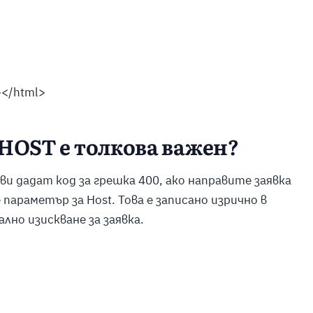
></html>
HOST
е толкова важен?
ви дадат код за грешка 400, ако направите заявка
е параметър за
Host.
Това е записано изрично в
но изискване за заявка.