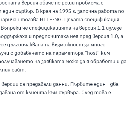
росната версия обаче не реши проблема с
един сървър. В края на 1995 г. започна работа по
 наричан тогава
HTTP-NG.
Цялата спецификация
Въпреки че спефицикацията на версия 1.1 излезе
 поддържаха и предпочитаха нея пред версия 1.0, а
несе дългоочакваната възможност за много
случи с добавянето на параметъра
“host”
към
получаването на заявката може да я обработи и да
лния сайт.
 версии са предавали данни. Първите един - два
давана от клиента към сървъра. След това е