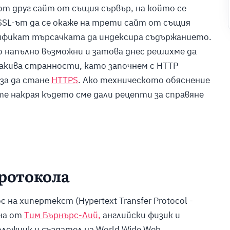
 от друг сайт от същия сървър, на който се
SSL-ът да се окаже на трети сайт от същия
тификат търсачката да индексира съдържанието.
о напълно възможни и затова днес решихме да
 такива странности, като започнем с
HTTP
 за да стане
HTTPS
.
Ако техническото обяснение
те накрая където сме дали рецепти за справяне
ротокола
на хипертекст (Hypertext Transfer Protocol -
ина от
Тим Бърнърс-Лий,
английски физик и
ожник и създател на World Wide Web.