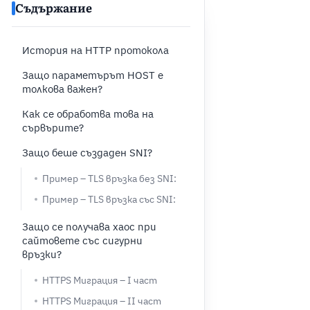
Съдържание
История на HTTP протокола
Защо параметърът HOST е
толкова важен?
Как се обработва това на
сървърите?
Защо беше създаден SNI?
Пример – TLS връзка без SNI:
Пример – TLS връзка със SNI:
Защо се получава хаос при
сайтовете със сигурни
връзки?
HTTPS Миграция – I част
HTTPS Миграция – II част