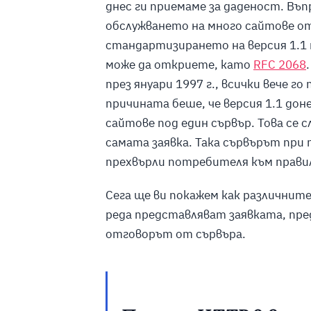
днес ги приемаме за даденост. Въп
обслужването на много сайтове от 
стандартизирането на версия 1.1
може да откриете, като
RFC 2068
.
през януари 1997 г., всички вече го
причината беше, че версия 1.1 до
сайтове под един сървър. Това се 
самата заявка. Така сървърът при 
прехвърли потребителя към прави
Сега ще ви покажем как различните
реда представляват заявката, пре
отговорът от сървъра.