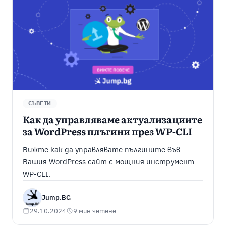
СЪВЕТИ
Как да управляваме актуализациите
за WordPress плъгини през WP-CLI
Вижте как да управлявате пългините във
Вашия WordPress сайт с мощния инструмент -
WP-CLI.
Jump.BG
29.10.2024
9 мин четене