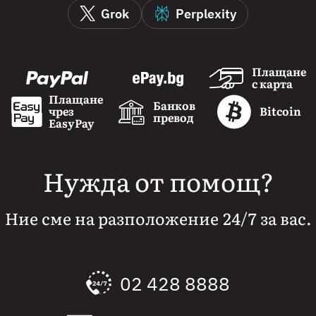
Grok
Perplexity
Плащане
с карта
Плащане
Банков
чрез
Bitcoin
превод
EasyPay
Нужда от помощ?
Ние сме на разположение 24/7 за вас.
02 428 8888