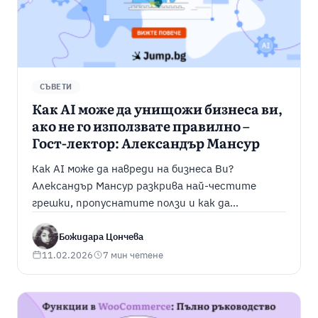
СЪВЕТИ
Как AI може да унищожи бизнеса ви,
ако не го използвате правилно –
Гост-лектор: Александър Мансур
Как AI може да навреди на бизнеса Ви?
Александър Мансур разкрива най-честите
грешки, пропуснатите ползи и как да
използвате AI умно и ефективно.
Божидара Цончева
11.02.2026
7 мин четене