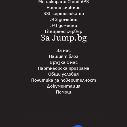
Менажирани Cloud VPS
Наети сървъри
SSL сертификати
.BG домейни
.EU домейни
LiteSpeed сървър
За Jump.bg
За нас
Нашият блог
Връзка с нас
Партньорска програма
Общи условия
Политика за поверителност
Документация
Помощ