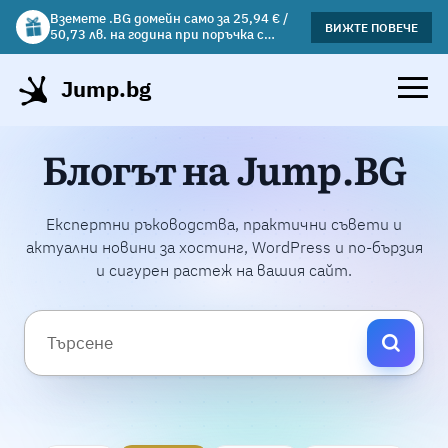
Вземете .BG домейн само за 25,94 € /
Вземете подарък чаша с избрани
ВИЖТЕ ПОВЕЧЕ
ВИЖΤΕ ПОВЕЧЕ
50,73 лв. на година при поръчка с
хостинг планове!
хостинг.
Jump.bg
Блогът на Jump.BG
Експертни ръководства, практични съвети и
актуални новини за хостинг, WordPress и по-бързия
и сигурен растеж на вашия сайт.