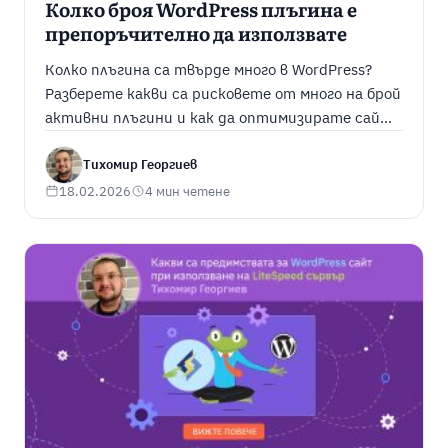
Колко броя WordPress плъгина е
препоръчително да използвате
Колко плъгина са твърде много в WordPress?
Разберете какви са рисковете от много на брой
активни плъгини и как да оптимизирате сайта
си за по-добра скорост, SEO и сигурност.
Разберете в статията.
Тихомир Георгиев
18.02.2026
4 мин четене