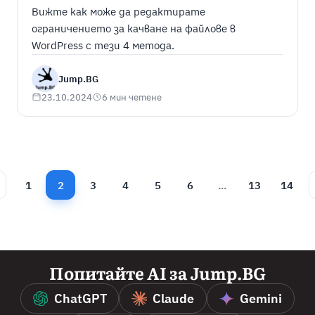
Вижте как може да редактирате
ограничението за качване на файлове в
WordPress с тези 4 метода.
Jump.BG
23.10.2024
6 мин четене
1
2
3
4
5
6
...
13
14
Попитайте AI за Jump.BG
ChatGPT
Claude
Gemini