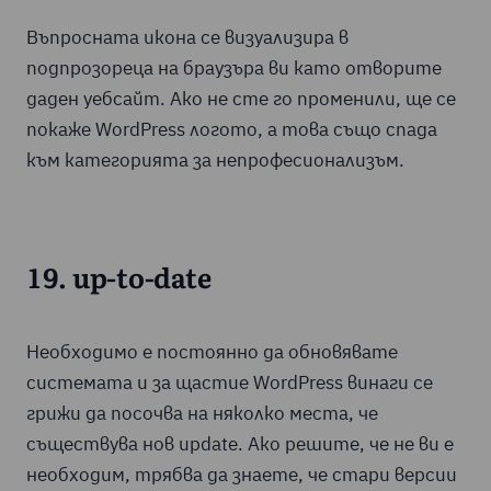
Въпросната икона се визуализира в
подпрозореца на браузъра ви като отворите
даден уебсайт. Ако не сте го променили, ще се
покаже WordPress логото, а това също спада
към категорията за непрофесионализъм.
19. up-to-date
Необходимо е постоянно да обновявате
системата и за щастие WordPress винаги се
грижи да посочва на няколко места, че
съществува нов update. Ако решите, че не ви е
необходим, трябва да знаете, че стари версии