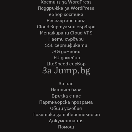
Хостинг за WordPress
Поддръжка за WordPress
eShop хостинг
Реселър хостинг
Cloud виртуални сървъри
Менажирани Cloud VPS
Наети сървъри
SSL сертификати
.BG домейни
.EU домейни
LiteSpeed сървър
За Jump.bg
За нас
Нашият блог
Връзка с нас
Партньорска програма
Общи условия
Политика за поверителност
Документация
Помощ