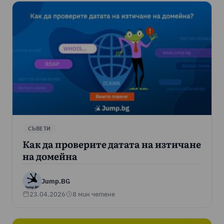
СЪВЕТИ
Как да проверите датата на изтичане
на домейна
Jump.BG
23.04.2026
8 мин четене