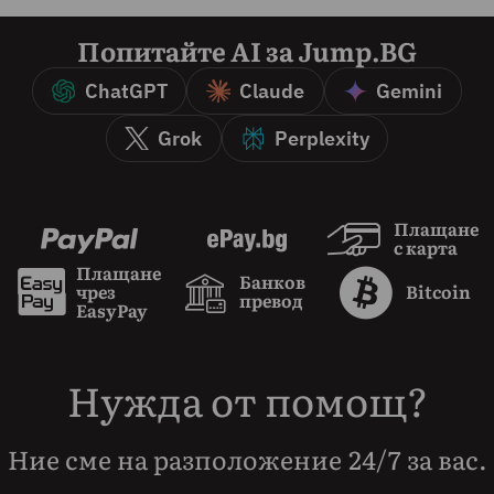
Попитайте AI за Jump.BG
ChatGPT
Claude
Gemini
Grok
Perplexity
Плащане
с карта
Плащане
Банков
чрез
Bitcoin
превод
EasyPay
Нужда от помощ?
Ние сме на разположение 24/7 за вас.