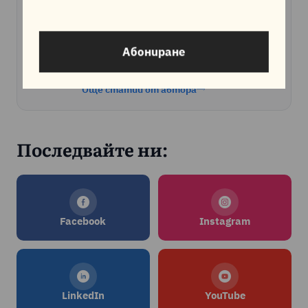
Статии, новини и събития,
публикувани от екипа на Jump.BG.
Абониране
Още статии от автора
Последвайте ни:
Facebook
Instagram
LinkedIn
YouTube