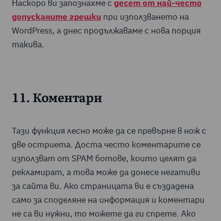
Наскоро ви запознахме с
десет от най-често
допусканите грешки
при използването на
WordPress, а днес продължаваме с нова порция
такива.
11. Коментари
Тази функция лесно може да се превърне в нож с
две остриета. Доста често коментарите се
използват от SPAM ботове, които целят да
рекламират, а това може да донесе негативи
за сайта ви. Ако страницата ви е създадена
само за споделяне на информация и коментари
не са ви нужни, то можете да ги спрете. Ако