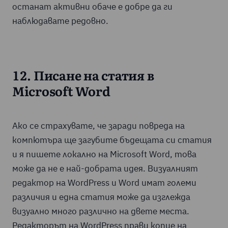
останат активни обаче е добре да ги
наблюдавате редовно.
12. Писане на статия в
Microsoft Word
Ако се страхувате, че заради повреда на
компютъра ще загубите бъдещата си статия
и я пишете локално на Microsoft Word, това
може да не е най-добрата идея. Визуалният
редактор на WordPress и Word имат големи
различия и една статия може да изглежда
визуално много различно на двете места.
Редакторът на WordPress прави копие на