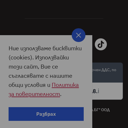
Ние използваме бисквитки
(cookies). Използвайки
този сайт, Вие се
Цените са обозначени в лева и евро, с включен ДДС, по
съгласявате с нашите
валутен курс:
общи условия и
Политика
🇪🇺
🇧🇬
ℹ️
1 € =
1,95583 лв.
за поверителност
.
Всички права запазени © 2026 "Джъмп.БГ" ООД
Разбрах
Дизайн от: Студио X