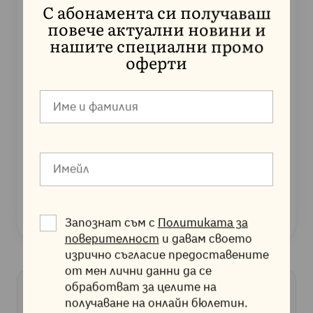
С абонамента си получаваш
Хостинг, създаден за
повече актуални новини и
WordPress
нашите специални промо
Управляван WordPress хостинг на LiteSpeed
оферти
сървъри с автоматични обновления, вградено
кеширане и защита.
Оценка
4.8
от 5.0 при 1,492 ревюта.
ВИЖТЕ WORDPRESS ХОСТИНГА
Запознат съм с
Политиката за
поверителност
и давам своето
изрично съгласие предоставените
от мен лични данни да се
обработват за целите на
СТАТИЯ ОТ
получаване на онлайн бюлетин.
Jump.BG