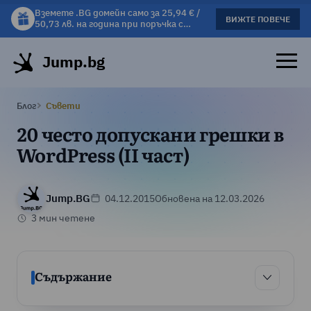
Вземете .BG домейн само за 25,94 € /
Вземете подарък чаша с избрани
ВИЖТЕ ПОВЕЧЕ
ВИЖΤΕ ПОВЕЧЕ
50,73 лв. на година при поръчка с
хостинг планове!
хостинг.
Jump.bg
Блог
Съвети
20 често допускани грешки в
WordPress (II част)
Jump.BG
04.12.2015
Обновена на 12.03.2026
3 мин четене
Съдържание
Съдържан