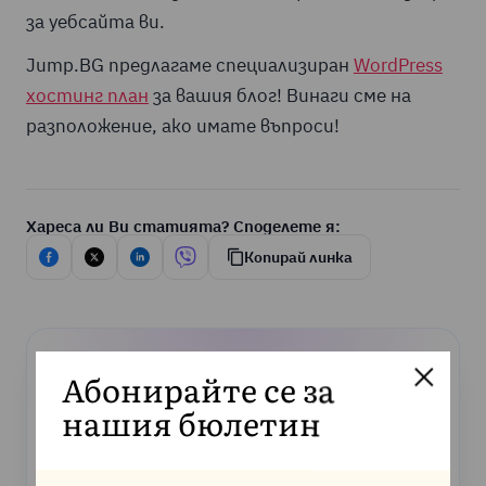
за уебсайта ви.
Jump.BG предлагаме специализиран
WordPress
хостинг план
за вашия блог! Винаги сме на
разположение, ако имате въпроси!
Хареса ли Ви статията? Споделете я:
Копирай линка
Абонирайте се за
нашия бюлетин