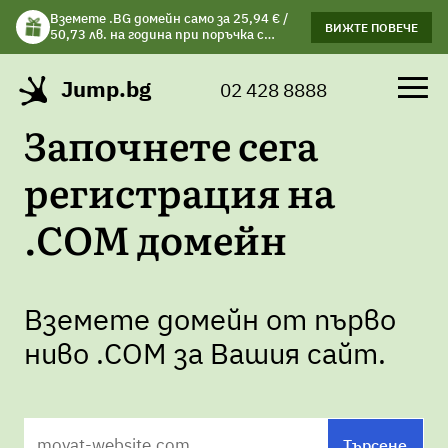
Вземете .BG домейн само за 25,94 € /
Вземете подарък чаша с избрани
ВИЖТЕ ПОВЕЧЕ
ВИЖΤΕ ПОВЕЧЕ
50,73 лв. на година при поръчка с
хостинг планове!
хостинг.
Jump.bg
02 428 8888
Започнете сега
регистрация на
.COM домейн
Вземете домейн от първо
ниво .COM за Вашия сайт.
moyat-website.com
Търсене