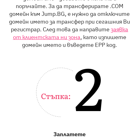
поръчайте. За да трансферирате .COM
домейн към Jump.BG, е нужно да отключите
домейн името за трансфер при сегашния Ви
регистрар. След това да направите
заявка
от клиентската ни зона
, като изпишeте
домейн името и въведете EPP код.
2
Стъпка:
Заплатете