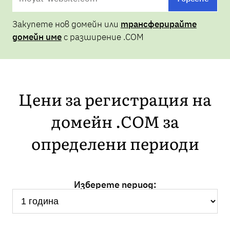
Закупете нов домейн или
трансферирайте
домейн име
с разширение .COM
Цени за регистрация на
домейн .COM за
определени периоди
Изберете период: