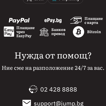
Плащане
с карта
Плащане
Банков
чрез
Bitcoin
превод
EasyPay
Нужда от помощ?
Ние сме на разположение 24/7 за вас.
02 428 8888
support@jump.bg