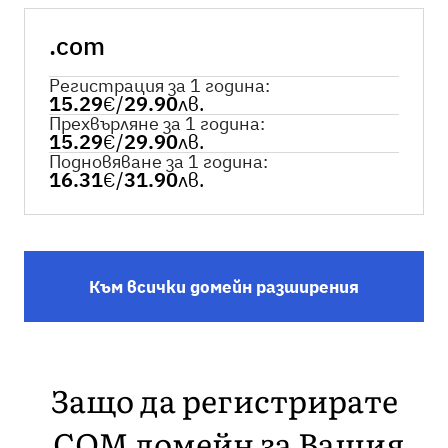
.com
Регистрация за 1 година:
15.29
€
/
29.90
лв.
Прехвърляне за 1 година:
15.29
€
/
29.90
лв.
Подновяване за 1 година:
16.31
€
/
31.90
лв.
Към всички домейн разширения
Защо да регистрирате
.COM домейн за Вашия