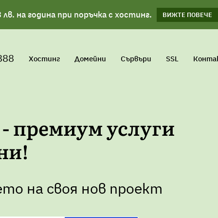
 лв. на година при поръчка с хостинг.
планове!
ВИЖΤΕ ПОВЕЧЕ
ВИЖТЕ ПОВЕЧЕ
888
Хостинг
Домейни
Сървъри
SSL
Конта
 - премиум услуги
ни!
ето на своя нов проект