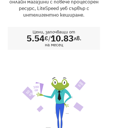
онлайн магазини с повече процесорен
ресурс, LiteSpeed уеб сървър с
интелигентно кеширане.
Цени, започващи от
5.54
10.83
/
€
лв.
на месец