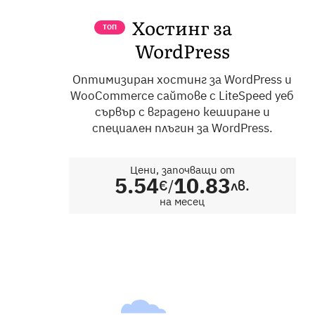
Хостинг за
ТОП
WordPress
Оптимизиран хостинг за WordPress и
WooCommerce сайтове с LiteSpeed уеб
сървър с вградено кеширане и
специален плъгин за WordPress.
Цени, започващи от
5.54
10.83
/
€
лв.
на месец