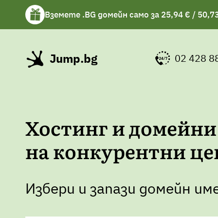
Вземете .BG домейн само за 25,94 € / 50,73
Вземете подарък чаша с избрани хостинг 
Jump.bg
02 428 8
Хостинг и домейни
на конкурентни це
Избери и запази домейн им