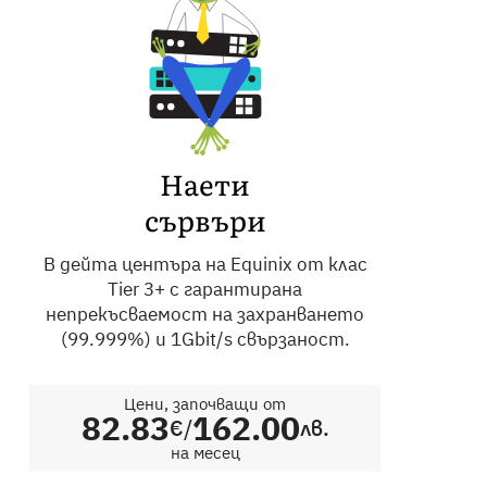
Наети
сървъри
В дейта центъра на Equinix от клас
Tier 3+ с гарантирана
непрекъсваемост на захранването
(99.999%) и 1Gbit/s свързаност.
Цени, започващи от
82.83
162.00
/
€
лв.
на месец