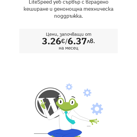
LiteSpeed уеб сървър с вградено
кеширане и денонощна техническа
поддръжка.
Цени, започващи от
3.26
6.37
/
€
лв.
на месец