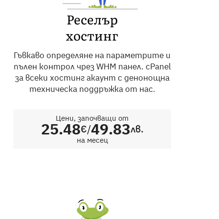
Реселър
хостинг
Гъвкаво определяне на параметрите и
пълен контрол чрез WHM панел. cPanel
за всеки хостинг акаунт с денонощна
техническа поддръжка от нас.
Цени, започващи от
25.48
49.83
/
€
лв.
на месец