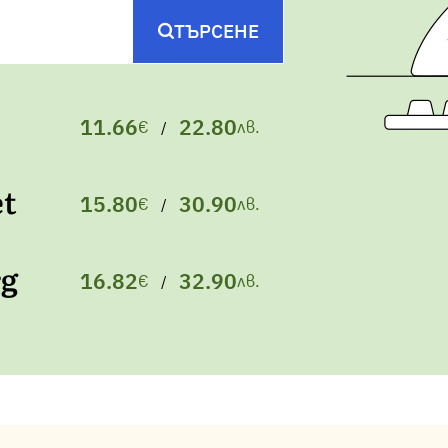
ТЪРСЕНЕ
11.66
22.80
€
лв.
/
et
15.80
30.90
€
лв.
/
rg
16.82
32.90
€
лв.
/