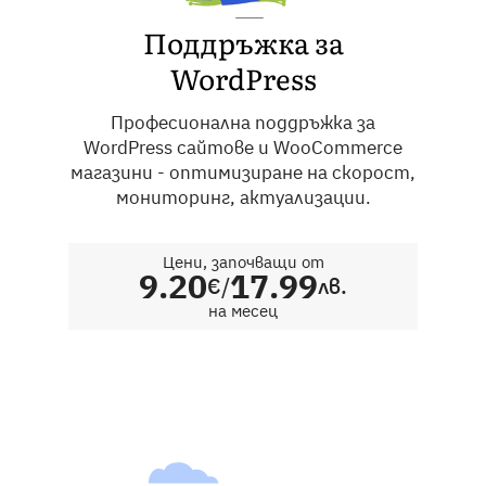
Български
English
Поддръжка за
WordPress
Професионална поддръжка за
WordPress сайтове и WooCommerce
магазини - оптимизиране на скорост,
мониторинг, актуализации.
Цени, започващи от
9.20
17.99
/
€
лв.
на месец