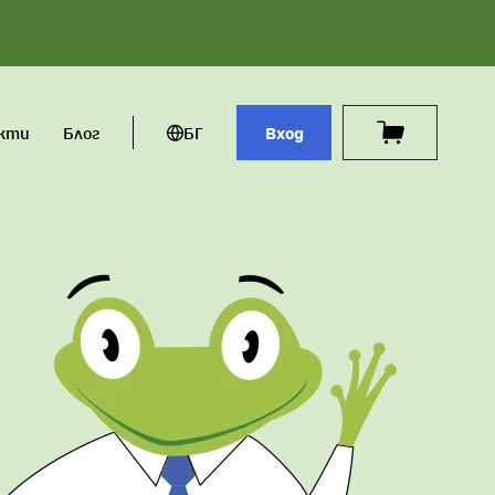
кти
Блог
БГ
Вход