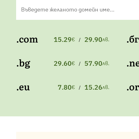
Въведете желаното домейн име...
.com
.бг
15.29
29.90
€
лв.
/
.bg
.n
29.60
57.90
€
лв.
/
.eu
.o
7.80
15.26
€
лв.
/