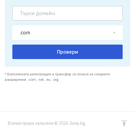
.com
Провери
* Безплатната регистрация и трансфер се отнася за следните
разширения: .com, .net, .eu, .org
Всички права запазени © 2026 Jump.bg.
избрани домейн(и)
Продължи
0