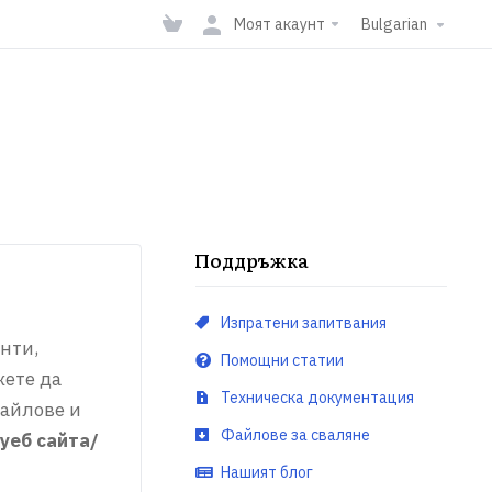
Моят акаунт
Bulgarian
Поддръжка
Изпратени запитвания
нти,
Помощни статии
жете да
Техническа документация
файлове и
Файлове за сваляне
уеб сайта/
Нашият блог