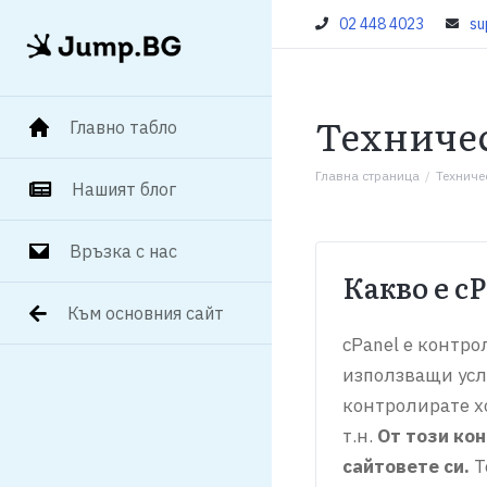
02 448 4023
su
Техниче
Главно табло
Главна страница
Техниче
Нашият блог
Връзка с нас
Какво е c
Към основния сайт
cPanel е контр
използващи усл
контролирате хо
т.н.
От този ко
сайтовете си.
Т