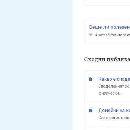
Беше ли полезен
3 Потребителите го с
Сходни публик
Какво е споде
Споделеният хо
физически...
Домейни на к
След регистраци