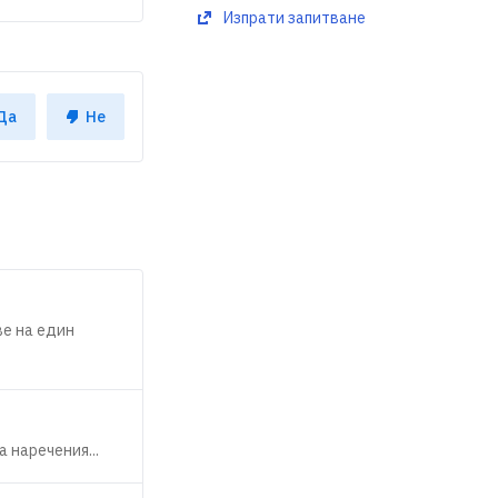
Изпрати запитване
Да
Не
ве на един
 наречения...