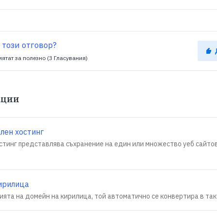
 този отговор?
мятат за полезно (3 Гласувания)
ации
лен хостинг
стинг представлява съхранение на един или множество уеб сайто
ирилица
ята на домейн на кирилица, той автоматично се конвертира в така