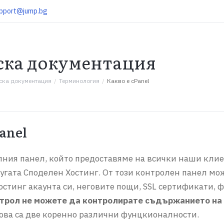
pport@jump.bg
ска документация
ска документация
Терминология
Какво е cPanel
Panel
олния панел, който предоставяме на всички наши клие
угата Споделен Хостинг. От този контролен панел мо
стинг акаунта си, неговите пощи, SSL сертификати, 
нтрол не можете да контролирате съдържанието на 
ова са две коренно различни фунцкионалности.